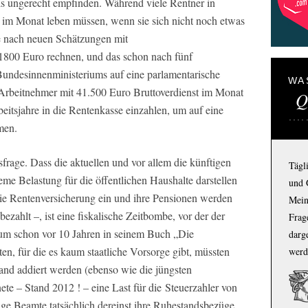
ls ungerecht empfinden. Während viele Rentner in
 im Monat leben müssen, wenn sie sich nicht noch etwas
e nach neuen Schätzungen mit
800 Euro rechnen, und das schon nach fünf
Bundesinnenministeriums auf eine parlamentarische
WA
 Arbeitnehmer mit 41.500 Euro Bruttoverdienst im Monat
Q
beitsjahre in die Rentenkasse einzahlen, um auf eine
men.
tsfrage. Dass die aktuellen und vor allem die künftigen
Tägl
e Belastung für die öffentlichen Haushalte darstellen
und 
die Rentenversicherung ein und ihre Pensionen werden
Mein
bezahlt –, ist eine fiskalische Zeitbombe, vor der der
Frage
aum schon vor 10 Jahren in seinem Buch „Die
darg
en, für die es kaum staatliche Vorsorge gibt, müssten
werd
tand addiert werden (ebenso wie die jüngsten
e – Stand 2012 ! – eine Last für die Steuerzahler von
nge Beamte tatsächlich dereinst ihre Ruhestandsbezüge