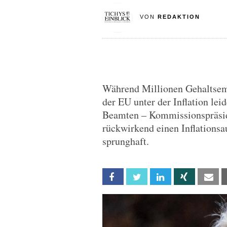
VON
REDAKTION
Während Millionen Gehaltsem
der EU unter der Inflation l
Beamten – Kommissionspräside
rückwirkend einen Inflationsa
sprunghaft.
Facebook
Twitter
Linkedin
Xing
Em