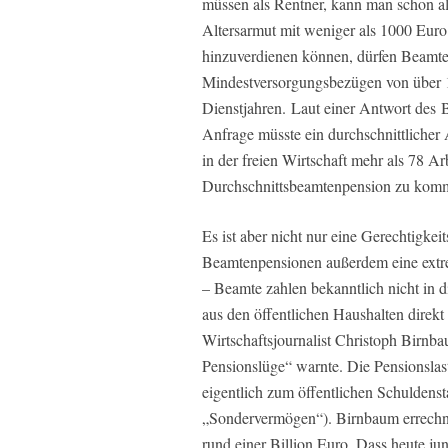
müssen als Rentner, kann man schon a
Altersarmut mit weniger als 1000 Euro
hinzuverdienen können, dürfen Beamt
Mindestversorgungsbezügen von über 1
Dienstjahren. Laut einer Antwort des 
Anfrage müsste ein durchschnittlicher
in der freien Wirtschaft mehr als 78 Ar
Durchschnittsbeamtenpension zu kom
Es ist aber nicht nur eine Gerechtigkei
Beamtenpensionen außerdem eine extrem
– Beamte zahlen bekanntlich nicht in 
aus den öffentlichen Haushalten direkt 
Wirtschaftsjournalist Christoph Birnb
Pensionslüge“ warnte. Die Pensionslast
eigentlich zum öffentlichen Schuldens
„Sondervermögen“). Birnbaum errechnet
rund einer Billion Euro. Dass heute ju