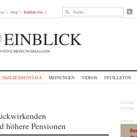
Suche nach:
ast
Shop
Einblick-Abo
DAILI|ES|SENTIALS
MEINUNGEN
VIDEOS
FEUILLETON
rückwirkenden
Anzeige
nd höhere Pensionen