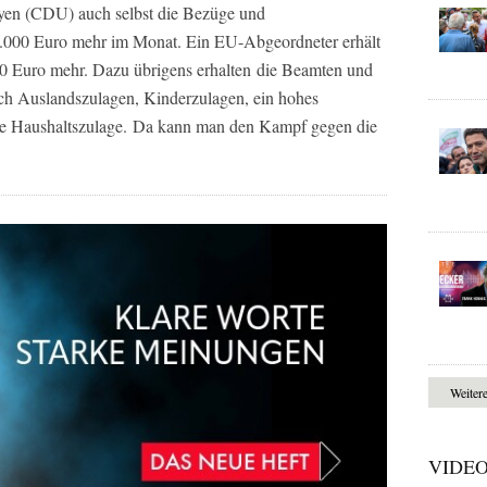
yen (CDU) auch selbst die Bezüge und
2.000 Euro mehr im Monat. Ein EU-Abgeordneter erhält
 Euro mehr. Dazu übrigens erhalten die Beamten und
och Auslandszulagen, Kinderzulagen, ein hohes
ine Haushaltszulage. Da kann man den Kampf gegen die
Weiter
VIDE