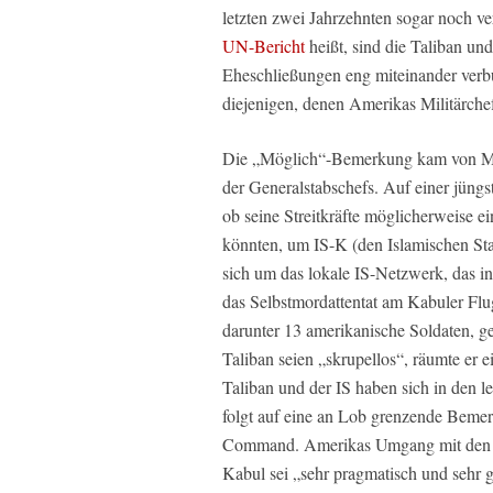
letzten zwei Jahrzehnten sogar noch ve
UN-Bericht
heißt, sind die Taliban un
Eheschließungen eng miteinander verb
diejenigen, denen Amerikas Militärche
Die „Möglich“-Bemerkung kam von Ma
der Generalstabschefs. Auf einer jüng
ob seine Streitkräfte möglicherweise e
könnten, um IS-K (den Islamischen Sta
sich um das lokale IS-Netzwerk, das in
das Selbstmordattentat am Kabuler Fl
darunter 13 amerikanische Soldaten, get
Taliban seien „skrupellos“, räumte er e
Taliban und der IS haben sich in den 
folgt auf eine an Lob grenzende Beme
Command. Amerikas Umgang mit den T
Kabul sei „sehr pragmatisch und sehr