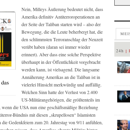
Nein, Milleys Äußerung bedeutet nicht, dass
Amerika definitiv Antiterroroperationen an
der Seite der Taliban starten wird – also der
Bewegung, die die Leute beherbergt hat, die
MEI
den schlimmsten Terroranschlag der Neuzeit
verübt haben (daran sei immer wieder
24h
erinnert). Aber dass eine solche Perspektive
überhaupt in der Öffentlichkeit vorgebracht
werden kann, ist vielsagend. Die langsame
Annäherung Amerikas an die Taliban ist in
 das
vielerlei Hinsicht merkwürdig und auffällig.
Welchen Sinn hatte der Verlust von 2.400
US-Militärangehörigen, die größtenteils im
d, wenn die USA nun eine geschäftsmäßige Beziehung
terror-Bündnis mit diesen „skrupellosen“ Islamisten
 die Gedenkfeiern zum 20. Jahrestag von 9/11 anfühlen,
schen wissen, dass Amerikas oberste Militärs hinter