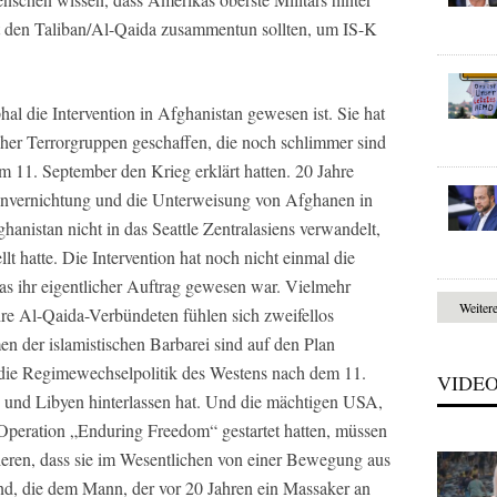
it den Taliban/Al-Qaida zusammentun sollten, um IS-K
phal die Intervention in Afghanistan gewesen ist. Sie hat
cher Terrorgruppen geschaffen, die noch schlimmer sind
m 11. September den Krieg erklärt hatten. 20 Jahre
nvernichtung und die Unterweisung von Afghanen in
nistan nicht in das Seattle Zentralasiens verwandelt,
lt hatte. Die Intervention hat noch nicht einmal die
as ihr eigentlicher Auftrag gewesen war. Vielmehr
Weiter
hre Al-Qaida-Verbündeten fühlen sich zweifellos
en der islamistischen Barbarei sind auf den Plan
e die Regimewechselpolitik des Westens nach dem 11.
VIDE
n und Libyen hinterlassen hat. Und die mächtigen USA,
Operation „Enduring Freedom“ gestartet hatten, müssen
eren, dass sie im Wesentlichen von einer Bewegung aus
nd, die dem Mann, der vor 20 Jahren ein Massaker an