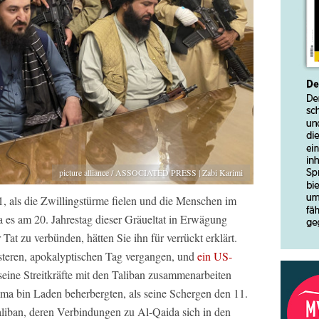
picture alliance / ASSOCIATED PRESS | Zabi Karimi
 als die Zwillingstürme fielen und die Menschen im
a es am 20. Jahrestag dieser Gräueltat in Erwägung
 Tat zu verbünden, hätten Sie ihn für verrückt erklärt.
steren, apokalyptischen Tag vergangen, und
ein US-
 seine Streitkräfte mit den Taliban zusammenarbeiten
ama bin Laden beherbergten, als seine Schergen den 11.
liban, deren Verbindungen zu Al-Qaida sich in den