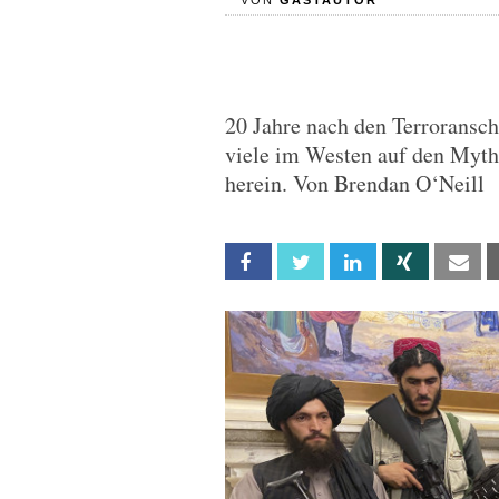
VON
GASTAUTOR
20 Jahre nach den Terroransc
viele im Westen auf den Mytho
herein. Von Brendan O‘Neill
Facebook
Twitter
Linkedin
Xing
Em