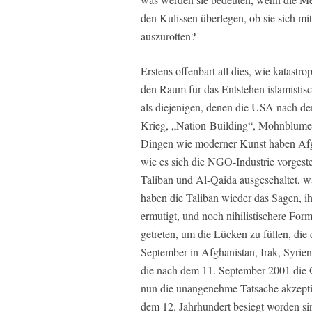
den Kulissen überlegen, ob sie sich m
auszurotten?
Erstens offenbart all dies, wie katastro
den Raum für das Entstehen islamistis
als diejenigen, denen die USA nach de
Krieg, „Nation-Building“, Mohnblume
Dingen wie moderner Kunst haben Afgha
wie es sich die NGO-Industrie vorgestel
Taliban und Al-Qaida ausgeschaltet, w
haben die Taliban wieder das Sagen, i
ermutigt, und noch nihilistischere Form
getreten, um die Lücken zu füllen, di
September in Afghanistan, Irak, Syrie
die nach dem 11. September 2001 die 
nun die unangenehme Tatsache akzepti
dem 12. Jahrhundert besiegt worden si