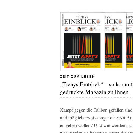
ZEIT ZUM LESEN
„Tichys Einblick“ – so kommt
gedruckte Magazin zu Ihnen
Kampf gegen die Taliban gefallen sin
und möglicherweise sogar eine Art Anti
eingehen wollen? Und wie werden sich
was werden sie bedeuten, wenn die Men