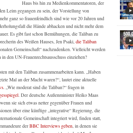
Haus bis hin zu Medienkommentatoren, der
 den Leim gegangen zu sein, der Vorstellung von
 mehr ganz so frauenfeindlich sind wie vor 20 Jahren und
ederholungsfall die Hände abhacken und nicht mehr dem
lauer. Es gibt fast schon Bemühungen, die Taliban zu
sprecherin des Weißen Hauses, Jen Psaki,
die Taliban
nationalen Gemeinschaft“ nachzudenken. Vielleicht werden
an in den UN-Frauenrechtsausschuss einziehen?
Westen mit den Taliban zusammenarbeiten kann. „Haben
 letzte Mal an der Macht waren?“, lautet eine aktuelle
ws
. „Wie moderat sind die Taliban?“ fragen in
gesspiegel
. Der deutsche Außenminister Heiko Maas
 wenn sie sich etwas netter gegenüber Frauen und
onen über eine künftige „integrative“ Regierung, die
ternationale Gemeinschaft integriert wird, finden statt,
Kommandeure der
BBC Interviews geben
, in denen sie