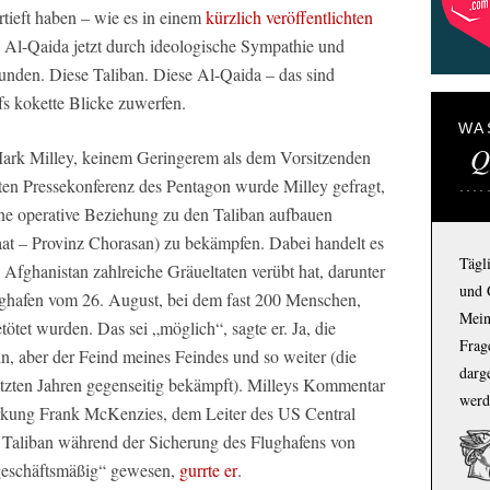
rtieft haben – wie es in einem
kürzlich veröffentlichten
d Al-Qaida jetzt durch ideologische Sympathie und
unden. Diese Taliban. Diese Al-Qaida – das sind
fs kokette Blicke zuwerfen.
WA
Q
rk Milley, keinem Geringerem als dem Vorsitzenden
sten Pressekonferenz des Pentagon wurde Milley gefragt,
ine operative Beziehung zu den Taliban aufbauen
at – Provinz Chorasan) zu bekämpfen. Dabei handelt es
Tägl
 Afghanistan zahlreiche Gräueltaten verübt hat, darunter
und 
ughafen vom 26. August, bei dem fast 200 Menschen,
Mein
ötet wurden. Das sei „möglich“, sagte er. Ja, die
Frage
in, aber der Feind meines Feindes und so weiter (die
darg
letzten Jahren gegenseitig bekämpft). Milleys Kommentar
werd
rkung Frank McKenzies, dem Leiter des US Central
aliban während der Sicherung des Flughafens von
 geschäftsmäßig“ gewesen,
gurrte er
.