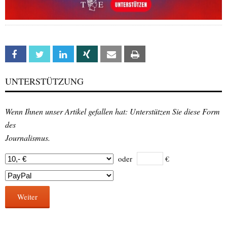
Facebook
Twitter
Linkedin
Xing
Email
Print
UNTERSTÜTZUNG
Wenn Ihnen unser Artikel gefallen hat: Unterstützen Sie diese Form
des
Journalismus.
oder
€
Weiter