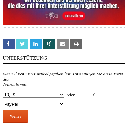
Facebook
Twitter
Linkedin
Xing
Email
Print
UNTERSTÜTZUNG
Wenn Ihnen unser Artikel gefallen hat: Unterstützen Sie diese Form
des
Journalismus.
oder
€
Weiter