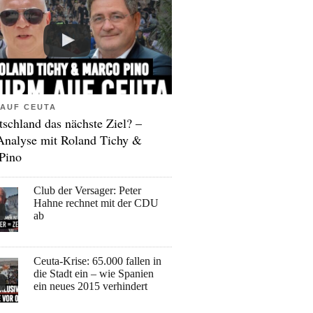
AUF CEUTA
tschland das nächste Ziel? –
Analyse mit Roland Tichy &
Pino
Club der Versager: Peter
Hahne rechnet mit der CDU
ab
Ceuta-Krise: 65.000 fallen in
die Stadt ein – wie Spanien
ein neues 2015 verhindert