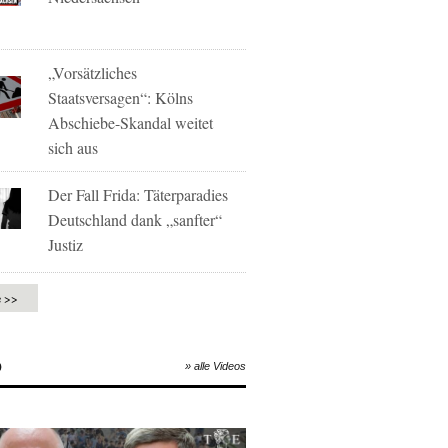
„Vorsätzliches
Staatsversagen“: Kölns
Abschiebe-Skandal weitet
sich aus
Der Fall Frida: Täterparadies
Deutschland dank „sanfter“
Justiz
e >>
O
» alle Videos