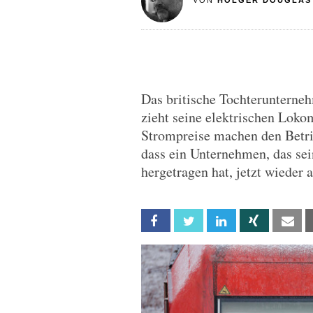
VON
HOLGER DOUGLAS
Das britische Tochteruntern
zieht seine elektrischen Lok
Strompreise machen den Betrie
dass ein Unternehmen, das sei
hergetragen hat, jetzt wieder a
Facebook
Twitter
Linkedin
Xing
Em