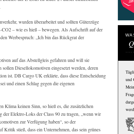
.
enverkehr, wurden überarbeitet und sollten Güterzüge
-CO2 – wie es hieß – bewegen. Als Aufschrift auf der
WA
en Werbespruch: „Ich bin das Rückgrat der
Q
iven auf das Abstellgleis gefahren und will sie
en sollen Diesellokomotiven eingesetzt werden, deren
Tägl
aktion ist. DB Cargo UK erklärte, dass diese Entscheidung
und 
 sei und einen Schlag gegen die eigenen
Mein
Frage
darg
en Klima keinen Sinn, so hieß es, die zusätzlichen
werd
g der Elektro-Loks der Class 90 zu tragen, „wenn wir
Lokomotiven zur Verfügung haben“, so der
 Kritik stieß, dass ein Unternehmen, das sein grünes