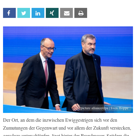
Facebook
Twitter
Linkedin
Xing
Email
Print
picture alliance/dpa | Sven Hoppe
Der Ort, an dem die inzwischen Ewiggestrigen sich vor den
Zumutungen der Gegenwart und vor allem der Zukunft verstecken,
geradezu unterschlüpfen, liegt hinter der Brandmauer. Seitdem die