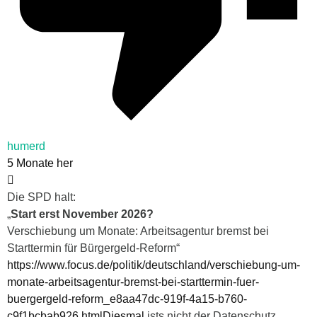
humerd
5 Monate her
Die SPD halt:
„
Start erst November 2026?
Verschiebung um Monate: Arbeitsagentur bremst bei
Starttermin für Bürgergeld-Reform“
https://www.focus.de/politik/deutschland/verschiebung-um-
monate-arbeitsagentur-bremst-bei-starttermin-fuer-
buergergeld-reform_e8aa47dc-919f-4a15-b760-
c9f1bcbab926.htmlDiesmal
ists nicht der Datenschutz,