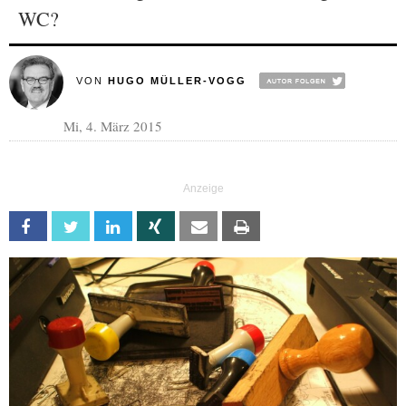
WC?
VON
HUGO MÜLLER-VOGG
Mi, 4. März 2015
Facebook
Twitter
Linkedin
Xing
Email
Print