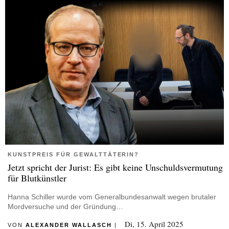
KUNSTPREIS FÜR GEWALTTÄTERIN?
Jetzt spricht der Jurist: Es gibt keine Unschuldsvermutung
für Blutkünstler
Hanna Schiller wurde vom Generalbundesanwalt wegen brutaler
Mordversuche und der Gründung…
Di, 15. April 2025
VON
ALEXANDER WALLASCH
|