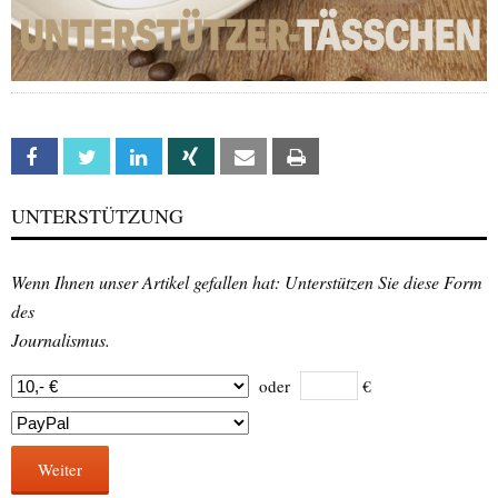
Facebook
Twitter
Linkedin
Xing
Email
Print
UNTERSTÜTZUNG
Wenn Ihnen unser Artikel gefallen hat: Unterstützen Sie diese Form
des
Journalismus.
oder
€
Weiter