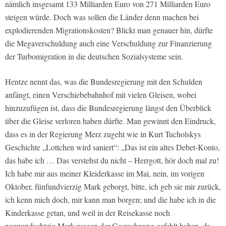
nämlich insgesamt 133 Milliarden Euro von 271 Milliarden Euro
steigen würde. Doch was sollen die Länder denn machen bei
explodierenden Migrationskosten? Blickt man genauer hin, dürfte
die Megaverschuldung auch eine Verschuldung zur Finanzierung
der Turbomigration in die deutschen Sozialsysteme sein.
Hentze nennt das, was die Bundesregierung mit den Schulden
anfängt, einen Verschiebebahnhof mit vielen Gleisen, wobei
hinzuzufügen ist, dass die Bundesregierung längst den Überblick
über die Gleise verloren haben dürfte. Man gewinnt den Eindruck,
dass es in der Regierung Merz zugeht wie in Kurt Tucholskys
Geschichte „Lottchen wird saniert“: „Das ist ein altes Debet-Konto,
das habe ich … Das verstehst du nicht – Herrgott, hör doch mal zu!
Ich habe mir aus meiner Kleiderkasse im Mai, nein, im vorigen
Oktober, fünfundvierzig Mark geborgt, bitte, ich geb sie mir zurück,
ich kenn mich doch, mir kann man borgen; und die habe ich in die
Kinderkasse getan, und weil in der Reisekasse noch
neunundachtzig Mark wegen der Gasrechnung gefehlt haben, da