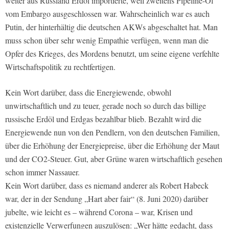
weiter aus Russland Erdöl importierte, weil zweitens Pipeline-Öl
vom Embargo ausgeschlossen war. Wahrscheinlich war es auch
Putin, der hinterhältig die deutschen AKWs abgeschaltet hat. Man
muss schon über sehr wenig Empathie verfügen, wenn man die
Opfer des Krieges, des Mordens benutzt, um seine eigene verfehlte
Wirtschaftspolitik zu rechtfertigen.
Kein Wort darüber, dass die Energiewende, obwohl
unwirtschaftlich und zu teuer, gerade noch so durch das billige
russische Erdöl und Erdgas bezahlbar blieb. Bezahlt wird die
Energiewende nun von den Pendlern, von den deutschen Familien,
über die Erhöhung der Energiepreise, über die Erhöhung der Maut
und der CO2-Steuer. Gut, aber Grüne waren wirtschaftlich gesehen
schon immer Nassauer.
Kein Wort darüber, dass es niemand anderer als Robert Habeck
war, der in der Sendung „Hart aber fair“ (8. Juni 2020) darüber
jubelte, wie leicht es – während Corona – war, Krisen und
existenzielle Verwerfungen auszulösen: „Wer hätte gedacht, dass