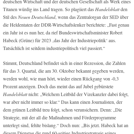
deutschen Wirtschaft und der deutschen Gesellschaft als Werk eines
Titanen würdig ins Land tragen. So plagiiert das
Handelsblatt
den
Stil des
Neuen Deutschland
, wenn das Zentralorgan der SED über
die Heldentaten der DDR-Wirtschaftslenker berichtete: „Fast genau
ein Jahr ist es nun her, da rief Bundeswirtschaftsminister Robert
Habeck (Grüne) für 2023 ‚das Jahr der Industriepolitik‘ aus.
Tatsächlich ist seitdem industriepolitisch viel passiert.“
Stimmt, Deutschland befindet sich in einer Rezession, die Zahlen
für das 3. Quartal, die am 30. Oktober bekannt gegeben werden,
werden wohl, wie man hört, wieder einen Rückgang von -0,3
Prozent anzeigen. Doch das meint das auf Jubel gebürstete
Handelsblatt
nicht: „Welchem Leitbild der Vizekanzler dabei folgt,
war aber nicht immer so klar.“ Das kann einen Journalisten, der
dem grünen Leitbild treu folgt, schon verunsichern. Denn: „Die
Strategie, mit der all die Maßnahmen und Förderprogramme
unterlegt sind, fehlte bislang.“ Doch nun: „Bis jetzt. Habeck hat an
diesem Dienstag die rund 60-seitige Industriestrategie seines