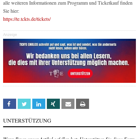
alle weiteren Informationen zum Programm und Ticketkauf finden
Sie hier:
https://te.tckts.de/tickets/
Anzeige
Facebook
Twitter
Linkedin
Xing
Email
Print
UNTERSTÜTZUNG
Wenn Ihnen unser Artikel gefallen hat: Unterstützen Sie diese Form