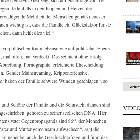
iative DemoFürAlle) zeigt sich auf Nachfrage von TE
kriegen. Jedenfalls in den Köpfen und Herzen der
erwältigende Mehrheit der Menschen gemäß neuester
nen wichtig ist, dass die Familie ein Glücksfaktor für sie
iten, dann heißt dies viel.“
im vorpolitischen Raum ebenso wie auf politischer Ebene
, mal offen, mal verdeckt. Das sei nicht ohne Erfolg
Abtreibung, Pornographie, erleichterte Ehescheidung,
en, Gender Mainstreaming, Krippenoffensive,
lle‘ haben der Familie schwere Wunden geschlagen“, so
Weiter
und Schöne der Familie und die Sehnsucht danach sind
VIDE
ingeschrieben, gehören zu seiner seelischen DNA. Hier
z intensivster Gegenpropaganda sind 86% der Menschen
Vater und Mutter gemeinsam aufwachsen“, sagt die
lärt nebenbei auch die Geschlechterfrage und führt das