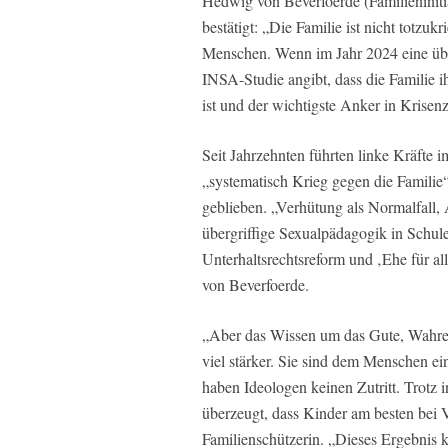
Hedwig von Beverfoerde (Familieninit
bestätigt: „Die Familie ist nicht totzu
Menschen. Wenn im Jahr 2024 eine üb
INSA-Studie angibt, dass die Familie ih
ist und der wichtigste Anker in Krisenze
Seit Jahrzehnten führten linke Kräfte 
„systematisch Krieg gegen die Familie“
geblieben. „Verhütung als Normalfall, 
übergriffige Sexualpädagogik in Schul
Unterhaltsrechtsreform und ‚Ehe für a
von Beverfoerde.
„Aber das Wissen um das Gute, Wahre 
viel stärker. Sie sind dem Menschen e
haben Ideologen keinen Zutritt. Trot
überzeugt, dass Kinder am besten bei 
Familienschützerin. „Dieses Ergebnis k