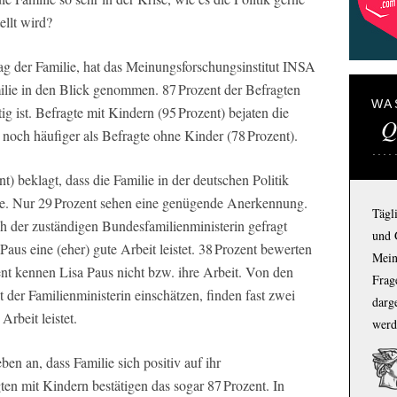
ellt wird?
ag der Familie, hat das Meinungsforschungsinstitut INSA
milie in den Blick genommen. 87 Prozent der Befragten
WA
ig ist. Befragte mit Kindern (95 Prozent) bejaten die
Q
 noch häufiger als Befragte ohne Kinder (78 Prozent).
) beklagt, dass die Familie in der deutschen Politik
de. Nur 29 Prozent sehen eine genügende Anerkennung.
Tägl
ch der zuständigen Bundesfamilienministerin gefragt
und 
Paus eine (eher) gute Arbeit leistet. 38 Prozent bewerten
Mein
zent kennen Lisa Paus nicht bzw. ihre Arbeit. Von den
Frage
t der Familienministerin einschätzen, finden fast zwei
darg
Arbeit leistet.
werd
ben an, dass Familie sich positiv auf ihr
en mit Kindern bestätigen das sogar 87 Prozent. In