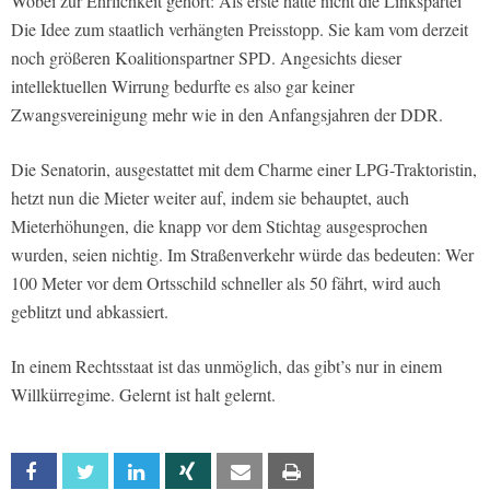
Wobei zur Ehrlichkeit gehört: Als erste hatte nicht die Linkspartei
Die Idee zum staatlich verhängten Preisstopp. Sie kam vom derzeit
noch größeren Koalitionspartner SPD. Angesichts dieser
intellektuellen Wirrung bedurfte es also gar keiner
Zwangsvereinigung mehr wie in den Anfangsjahren der DDR.
Die Senatorin, ausgestattet mit dem Charme einer LPG-Traktoristin,
hetzt nun die Mieter weiter auf, indem sie behauptet, auch
Mieterhöhungen, die knapp vor dem Stichtag ausgesprochen
wurden, seien nichtig. Im Straßenverkehr würde das bedeuten: Wer
100 Meter vor dem Ortsschild schneller als 50 fährt, wird auch
geblitzt und abkassiert.
In einem Rechtsstaat ist das unmöglich, das gibt’s nur in einem
Willkürregime. Gelernt ist halt gelernt.
Facebook
Twitter
Linkedin
Xing
Email
Print