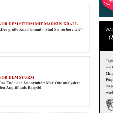
VOR DEM STURM MIT MARKUS KRALL
„Der große Knall kommt – Sind Sie vorbereitet?“
WA
Q
Tägl
und 
Mein
VOR DEM STURM
Frage
Das Ende der Anonymität: Max Otte analysiert
darg
den Angriff aufs Bargeld
werd