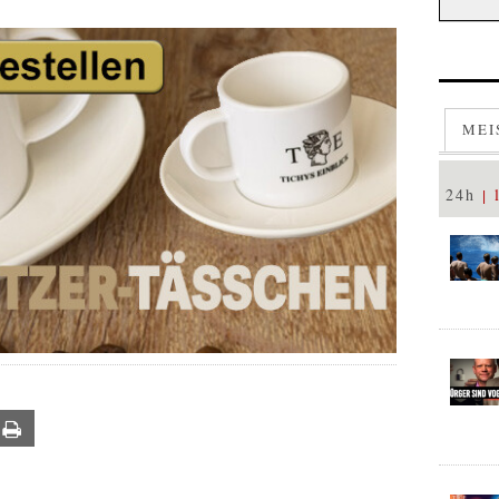
MEI
24h
ail
Print