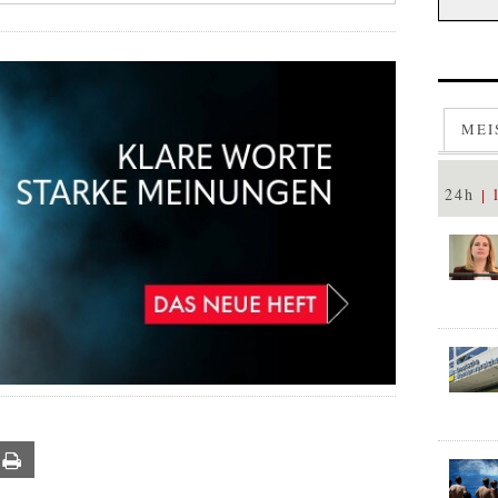
MEI
24h
ail
Print