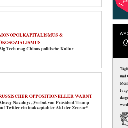
WA
MONOPOLKAPITALISMUS &
Q
ÖKOSOZIALISMUS
Big Tech mag Chinas politische Kultur
Tägl
und 
Mein
Frage
RUSSISCHER OPPOSITIONELLER WARNT
darg
Alexey Navalny: „Verbot von Präsident Trump
werd
auf Twitter ein inakzeptabler Akt der Zensur“