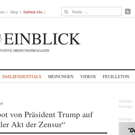
Suche nach:
ast
Shop
Einblick-Abo
DAILI|ES|SENTIALS
MEINUNGEN
VIDEOS
FEUILLETON
NT
bot von Präsident Trump auf
Anzeige
bler Akt der Zensur“