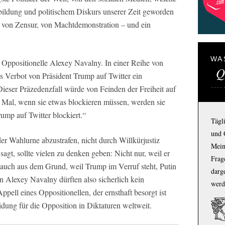
bildung und politischem Diskurs unserer Zeit geworden
m von Zensur, von Machtdemonstration – und ein
WA
e Oppositionelle Alexey Navalny. In einer Reihe von
Q
as Verbot von Präsident Trump auf Twitter ein
Dieser Präzedenzfall würde von Feinden der Freiheit auf
 Mal, wenn sie etwas blockieren müssen, werden sie
rump auf Twitter blockiert.“
Tägl
und 
er Wahlurne abzustrafen, nicht durch Willkürjustiz
Mein
agt, sollte vielen zu denken geben: Nicht nur, weil er
Frage
, auch aus dem Grund, weil Trump im Verruf steht, Putin
darg
 Alexey Navalny dürften also sicherlich kein
werd
ppell eines Oppositionellen, der ernsthaft besorgt ist
dung für die Opposition in Diktaturen weltweit.