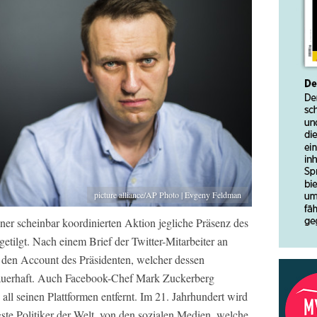
picture alliance/AP Photo | Evgeny Feldman
ner scheinbar koordinierten Aktion jegliche Präsenz des
tilgt. Nach einem Brief der Twitter-Mitarbeiter an
den Account des Präsidenten, welcher dessen
auerhaft. Auch Facebook-Chef Mark Zuckerberg
all seinen Plattformen entfernt. Im 21. Jahrhundert wird
igste Politiker der Welt, von den sozialen Medien, welche