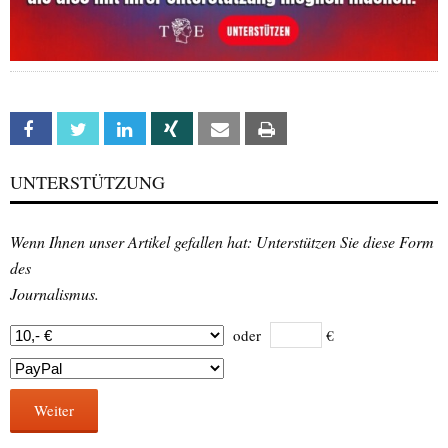
Facebook
Twitter
Linkedin
Xing
Email
Print
UNTERSTÜTZUNG
Wenn Ihnen unser Artikel gefallen hat: Unterstützen Sie diese Form
des
Journalismus.
oder
€
Weiter