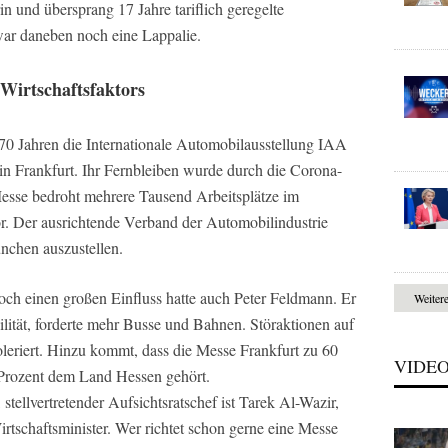
n und übersprang 17 Jahre tariflich geregelte
war daneben noch eine Lappalie.
 Wirtschaftsfaktors
70 Jahren die Internationale Automobilausstellung IAA
 in Frankfurt. Ihr Fernbleiben wurde durch die Corona-
 Messe bedroht mehrere Tausend Arbeitsplätze im
r. Der ausrichtende Verband der Automobilindustrie
ünchen auszustellen.
och einen großen Einfluss hatte auch Peter Feldmann. Er
Weiter
lität, forderte mehr Busse und Bahnen. Störaktionen auf
eriert. Hinzu kommt, dass die Messe Frankfurt zu 60
VIDE
 Prozent dem Land Hessen gehört.
 stellvertretender Aufsichtsratschef ist Tarek Al-Wazir,
rtschaftsminister. Wer richtet schon gerne eine Messe