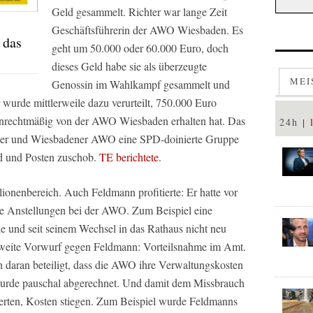
Geld gesammelt. Richter war lange Zeit
Geschäftsführerin der AWO Wiesbaden. Es
 das
geht um 50.000 oder 60.000 Euro, doch
dieses Geld habe sie als überzeugte
MEI
Genossin im Wahlkampf gesammelt und
wurde mittlerweile dazu verurteilt, 750.000 Euro
 unrechtmäßig von der AWO Wiesbaden erhalten hat. Das
24h
urter und Wiesbadener AWO eine SPD-doinierte Gruppe
eld und Posten zuschob.
TE berichtete
.
lionenbereich. Auch Feldmann profitierte: Er hatte vor
e Anstellungen bei der AWO. Zum Beispiel eine
rde und seit seinem Wechsel in das Rathaus nicht neu
 zweite Vorwurf gegen Feldmann: Vorteilsnahme im Amt.
h daran beteiligt, dass die AWO ihre Verwaltungskosten
 wurde pauschal abgerechnet. Und damit dem Missbrauch
ierten, Kosten stiegen. Zum Beispiel wurde Feldmanns