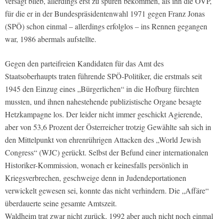
versagt blieb, allerdings erst zu spüren bekommen, als ihn die ÖVP,
für die er in der Bundespräsidentenwahl 1971 gegen Franz Jonas
(SPÖ) schon einmal – allerdings erfolglos – ins Rennen gegangen
war, 1986 abermals aufstellte.
Gegen den parteifreien Kandidaten für das Amt des
Staatsoberhaupts traten führende SPÖ-Politiker, die erstmals seit
1945 den Einzug eines „Bürgerlichen“ in die Hofburg fürchten
mussten, und ihnen nahestehende publizistische Organe besagte
Hetzkampagne los. Der leider nicht immer geschickt Agierende,
aber von 53,6 Prozent der Österreicher trotzig Gewählte sah sich in
den Mittelpunkt von ehrenrührigen Attacken des „World Jewish
Congress“ (WJC) gerückt. Selbst der Befund einer internationalen
Historiker-Kommission, wonach er keinesfalls persönlich in
Kriegsverbrechen, geschweige denn in Judendeportationen
verwickelt gewesen sei, konnte das nicht verhindern. Die „Affäre“
überdauerte seine gesamte Amtszeit.
Waldheim trat zwar nicht zurück, 1992 aber auch nicht noch einmal