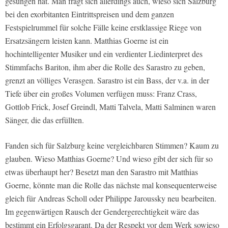
gesungen hat. Man fragt sich allerdings auch, wieso sich Salzburg
bei den exorbitanten Eintrittspreisen und dem ganzen
Festspielrummel für solche Fälle keine erstklassige Riege von
Ersatzsängern leisten kann. Matthias Goerne ist ein
hochintelligenter Musiker und ein verdienter Liedinterpret des
Stimmfachs Bariton, ihm aber die Rolle des Sarastro zu geben,
grenzt an völliges Verasgen. Sarastro ist ein Bass, der v.a. in der
Tiefe über ein großes Volumen verfügen muss: Franz Crass,
Gottlob Frick, Josef Greindl, Matti Talvela, Matti Salminen waren
Sänger, die das erfüllten.
Fanden sich für Salzburg keine vergleichbaren Stimmen? Kaum zu
glauben. Wieso Matthias Goerne? Und wieso gibt der sich für so
etwas überhaupt her? Besetzt man den Sarastro mit Matthias
Goerne, könnte man die Rolle das nächste mal konsequenterweise
gleich für Andreas Scholl oder Philippe Jaroussky neu bearbeiten.
Im gegenwärtigen Rausch der Gendergerechtigkeit wäre das
bestimmt ein Erfolgsgarant. Da der Respekt vor dem Werk sowieso