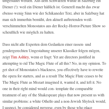
umgestaltet werden. Aus dem Schwarzen wurde in Salzburg ein
Diener (!): weil ein Diener häßlich ist. Generell macht das zwar
ebenso wenig Sinn wie der Schikaneder Text, aber in Salzburg hat
man sich immerhin bemüht, den aktuell auftretenden weiß-
verschimmelten Monostatos aus der Rocky-Horror-Picture Show so
scheußlich wie möglich zu halten.
Dass nicht alle Experten dem Gedanken einer rassen- und
gendergerechten Umgestaltung unserer Klassiker folgen mögen,
zeigt
Tim Ashley,
wenn er fragt: Yet are directors justified in
attempting to rid The Magic Flute of all this? No, in my opinion. To
get shot of Monostatos’s blackness, you effectively have to rewrite
the opera for starters, and as a result The Magic Flute ceases to be
The Magic Flute as Mozart imagined it, wanted it, and left it. No
one in their right mind would con- template the comparable
treatment of any of the Shakespeare plays that now present us with
similar problems: a white Othello and a non-Jewish Shylock would,
I suspect, be considered perverse, even by those who place