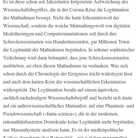
Es ist diese schon seit Jahrzehnten fortgesetzte Aufweichung des
Wissenschaftsbegriffes, die in der Corona-Krise die Legitimation
der Maß­nahmen besorgt. Nicht die harte Erkenntniswelt der
Wissenschaft, sondern die weiche Mutmaßungswelt von digitalen
Modellierungen und Computersimulationen soll durch ihre
Schreckensszenarien von Hunderttausenden, gar Millionen Toten
die Legitimität der Maßnahmen begründen. In seltener sophistischer
Verkehrung wird dann behauptet, dass jene Schreckensszenarien
ausblieben, sei eben diesen Maßnahmen zu verdanken. Was sich
schon durch die Chronologie der Ereignisse leicht widerlegen lässt
und auch dem harten Kern der wissenschaftlichen Erkenntnisse
widerspricht. Die Legitimation beruht auf einem äquivoken,
sachlich mehrdeutigen Wissenschaftsbe­griff und bezieht sich darin
auf ein außerwissenschaftliches Mutmaßen: auf eine Phantasie- und
Pseudowissenschaft («fanta-scienza»), die in der modernen,
rationalitätsbasierten Demokratie keine Legitimität mehr begründen,
nur Massenhysterie auslösen kann. Es ist der medienpolitische
Kollaps demokratischer Rationalität – mit welchen existentiellen,