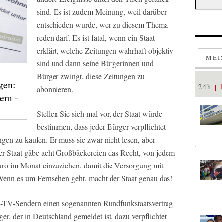
sind. Es ist zudem Meinung, weil darüber
entschieden wurde, wer zu diesem Thema
reden darf. Es ist fatal, wenn ein Staat
erklärt, welche Zeitungen wahrhaft objektiv
MEI
sind und dann seine Bürgerinnen und
Bürger zwingt, diese Zeitungen zu
gen:
24h
abonnieren.
dem -
Stellen Sie sich mal vor, der Staat würde
bestimmen, dass jeder Bürger verpflichtet
gen zu kaufen. Er muss sie zwar nicht lesen, aber
der Staat gäbe acht Großbäckereien das Recht, von jedem
uro im Monat einzuziehen, damit die Versorgung mit
r? Wenn es um Fernsehen geht, macht der Staat genau das!
ay-TV-Sendern einen sogenannten Rundfunkstaatsvertrag
ger, der in Deutschland gemeldet ist, dazu verpflichtet