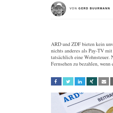
VON
GERD BUURMANN
ARD und ZDF bieten kein unve
nichts anderes als Pay-TV mi
tatsächlich eine Wohnsteuer.
Fernsehen zu bezahlen, wenn er
Facebook
Twitter
Linkedin
Xing
Em