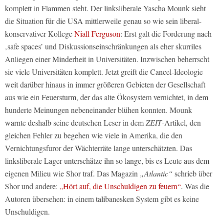
komplett in Flammen steht. Der linksliberale Yascha Mounk sieht
die Situation für die USA mittlerweile genau so wie sein liberal-
konservativer Kollege
Niall Ferguson
: Erst galt die Forderung nach
‚safe spaces’ und Diskussionseinschränkungen als eher skurriles
Anliegen einer Minderheit in Universitäten. Inzwischen beherrscht
sie viele Universitäten komplett. Jetzt greift die Cancel-Ideologie
weit darüber hinaus in immer größeren Gebieten der Gesellschaft
aus wie ein Feuersturm, der das alte Ökosystem vernichtet, in dem
hunderte Meinungen nebeneinander blühen konnten. Mounk
warnte deshalb seine deutschen Leser in dem
ZEIT
-Artikel, den
gleichen Fehler zu begehen wie viele in Amerika, die den
Vernichtungsfuror der Wächterräte lange unterschätzten. Das
linksliberale Lager unterschätze ihn so lange, bis es Leute aus dem
eigenen Milieu wie Shor traf. Das Magazin
„Atlantic“
schrieb über
Shor und andere:
„Hört auf, die Unschuldigen zu feuern“
. Was die
Autoren übersehen: in einem talibanesken System gibt es keine
Unschuldigen.