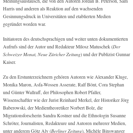
Meinungsaustausch, die von den Autoren Jordan B. Peterson, Sam
Harris und anderen als Reaktion auf den wachsenden
Gesinnungsdruck in Universitäten und etablierten Medien
gegründet worden war.
Initiatoren des deutschsprachigen und weiter unten dokumentierten
Aufrufs sind der Autor und Redakteur Milosz Matuschek (
Der
Schweizer Monat, Neue Züricher Zeitung
) und der Publizist Gunnar
Kaiser.
Zu den Erstunterzeichnern gehören Autoren wie Alexander Kluge,
Monika Maron, Asfa-Wossen Asserate, Ralf Bönt, Cora Stephan
und Günter Wallraff, der Philosophen Robert Pfaller,
Wissenschaftler wie der Jurist Reinhard Merkel, der Historiker Jörg
Baberowski, der Medientheoretiker Norbert Bolz, die
Migrationsforscherin Sandra Kostner und die Ethnologin Susanne
Schröter, Journalisten, Redakteure und Autoren mehrerer Medien,
unter anderem Götz Aly (
Berliner Zeitung
), Michèle Binswanger