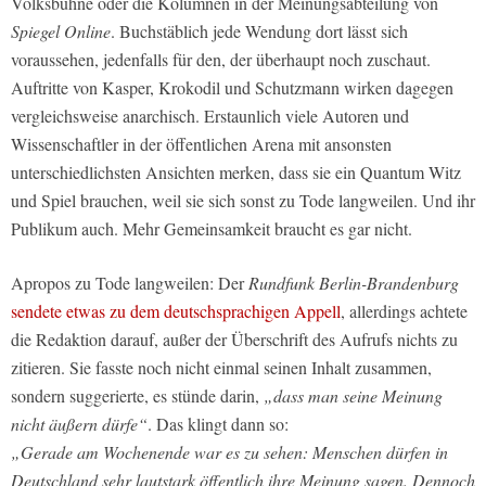
Volksbühne oder die Kolumnen in der Meinungsabteilung von
Spiegel Online
. Buchstäblich jede Wendung dort lässt sich
voraussehen, jedenfalls für den, der überhaupt noch zuschaut.
Auftritte von Kasper, Krokodil und Schutzmann wirken dagegen
vergleichsweise anarchisch. Erstaunlich viele Autoren und
Wissenschaftler in der öffentlichen Arena mit ansonsten
unterschiedlichsten Ansichten merken, dass sie ein Quantum Witz
und Spiel brauchen, weil sie sich sonst zu Tode langweilen. Und ihr
Publikum auch. Mehr Gemeinsamkeit braucht es gar nicht.
Apropos zu Tode langweilen: Der
Rundfunk Berlin-Brandenburg
sendete etwas zu dem deutschsprachigen Appell
, allerdings achtete
die Redaktion darauf, außer der Überschrift des Aufrufs nichts zu
zitieren. Sie fasste noch nicht einmal seinen Inhalt zusammen,
sondern suggerierte, es stünde darin,
„dass man seine Meinung
nicht äußern dürfe“
. Das klingt dann so:
„Gerade am Wochenende war es zu sehen: Menschen dürfen in
Deutschland sehr lautstark öffentlich ihre Meinung sagen. Dennoch