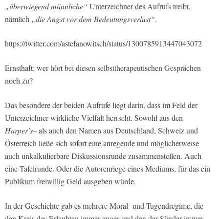
„überwiegend männliche“
Unterzeichner des Aufrufs treibt,
nämlich
„die Angst vor dem Bedeutungsverlust“
.
https://twitter.com/astefanowitsch/status/1300785913447043072
Ernsthaft: wer hört bei diesen selbsttherapeutischen Gesprächen
noch zu?
Das besondere der beiden Aufrufe liegt darin, dass im Feld der
Unterzeichner wirkliche Vielfalt herrscht. Sowohl aus den
Harper’s
– als auch den Namen aus Deutschland, Schweiz und
Österreich ließe sich sofort eine anregende und möglicherweise
auch unkalkulierbare Diskussionsrunde zusammenstellen. Auch
eine Tafelrunde. Oder die Autorenriege eines Mediums, für das ein
Publikum freiwillig Geld ausgeben würde.
In der Geschichte gab es mehrere Moral- und Tugendregime, die
den Kreis des Erlaubten immer enger und den der Sünder immer