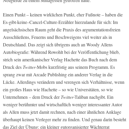
Neugierde zu einem Mittagessen getroffen hatte.
Einen Punkt – keinen wirklichen Punkt, eher Fußnote – haben die
Es-gibt-keine–Cancel-Culture-Erzähler hierzulande für sich: Im
angelsächsischen Raum geht die Praxis des argumentationsfreien
Ausschließens, Feuerns und Beschweigens viel weiter als in
Deutschland. Das zeigt sich übrigens auch an Woody Allens
Autobiografie: Während Rowohlt bei der Veröffentlichung blieb,
strich sein amerikanischer Verlag Hachette das Buch nach dem
Druck des
Twitter
-Mobs kurzfristig aus seinem Programm. Es
sprang zwar mit Arcade Publishing ein anderer Verlag in die
Lücke. Allerdings verändern und verengen sich Verhältnisse, wenn
ein großes Haus wie Hachette – so wie Universitäten, so wie
Unternehmen – dem Druck der
Twitter
-Taliban nachgibt. Ein
weniger berühmter und wirtschaftlich weniger interessanter Autor
als Allen muss jetzt damit rechnen, nach einer ähnlichen Anklage
überhaupt keinen Verleger mehr zu finden. Und genau darin besteht
das Ziel der Übung: ein kleiner gutorganisierter Wächterrat