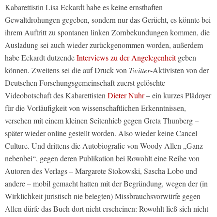
Kabarettistin Lisa Eckardt habe es keine ernsthaften
Gewaltdrohungen gegeben, sondern nur das Gerücht, es könnte bei
ihrem Auftritt zu spontanen linken Zornbekundungen kommen, die
Ausladung sei auch wieder zurückgenommen worden, außerdem
habe Eckardt dutzende
Interviews zu der Angelegenheit
geben
können. Zweitens sei die auf Druck von
Twitter
-Aktivisten von der
Deutschen Forschungsgemeinschaft zuerst gelöschte
Videobotschaft des Kabarettisten
Dieter Nuhr
– ein kurzes Plädoyer
für die Vorläufigkeit von wissenschaftlichen Erkenntnissen,
versehen mit einem kleinen Seitenhieb gegen Greta Thunberg –
später wieder online gestellt worden. Also wieder keine Cancel
Culture. Und drittens die Autobiografie von Woody Allen „Ganz
nebenbei“, gegen deren Publikation bei Rowohlt eine Reihe von
Autoren des Verlags – Margarete Stokowski, Sascha Lobo und
andere – mobil gemacht hatten mit der Begründung, wegen der (in
Wirklichkeit juristisch nie belegten) Missbrauchsvorwürfe gegen
Allen dürfe das Buch dort nicht erscheinen: Rowohlt ließ sich nicht