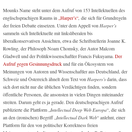
Mounks Name steht unter dem Aufruf von 153 Intellektuellen des
englischsprachigen Raums in
„Harper’s“
,
die sich für Grundregeln
der freien Debatte einsetzen. Unter dem Appell von
Harper’s
sammeln sich Intellektuelle mit linksliberalen bis
liberalkonservativen Ansichten, etwa die Schriftstellerin Joanne K.
Rowling, der Philosoph Noam Chomsky, der Autor Malcom
Gladwell und der Politikwissenschaftler Francis Fukuyama.
Der
Aufruf gegen Gesinnungsdruck
und für ein Ökosystem von
Meinungen von Autoren und Wissenschaftler aus Deutschland, der
Schweiz und Österreich ähnelt dem Text von
Harpers’s
darin, dass
sich dort nicht nur die üblichen Verdächtigen finden, sondern
öffentliche Personen, die ansonsten in vielen Dingen miteinander
streiten. Darum geht es ja gerade. Den deutschsprachigen Aufruf
publizierte die Plattform „
Intellectual Deep Web Europa
“, die sich
an den (ironischen) Begriff „
Intellectual Dark Web
“ anlehnt, einer
Plattform für den von politischer Korrektness freien