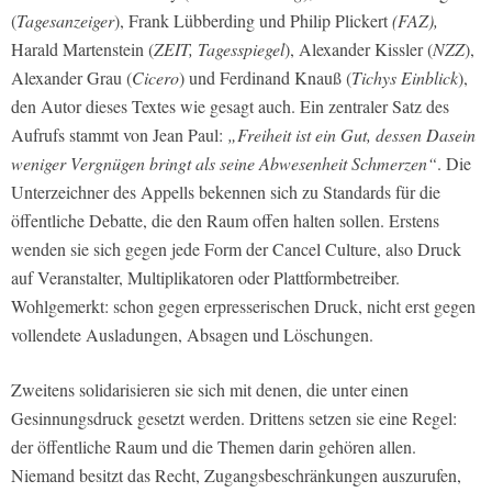
(
Tagesanzeiger
), Frank Lübberding und Philip Plickert
(FAZ),
Harald Martenstein (
ZEIT, Tagesspiegel
), Alexander Kissler (
NZZ
),
Alexander Grau (
Cicero
) und Ferdinand Knauß (
Tichys Einblick
),
den Autor dieses Textes wie gesagt auch. Ein zentraler Satz des
Aufrufs stammt von Jean Paul:
„Freiheit ist ein Gut, dessen Dasein
weniger Vergnügen bringt als seine Abwesenheit Schmerzen“
. Die
Unterzeichner des Appells bekennen sich zu Standards für die
öffentliche Debatte, die den Raum offen halten sollen. Erstens
wenden sie sich gegen jede Form der Cancel Culture, also Druck
auf Veranstalter, Multiplikatoren oder Plattformbetreiber.
Wohlgemerkt: schon gegen erpresserischen Druck, nicht erst gegen
vollendete Ausladungen, Absagen und Löschungen.
Zweitens solidarisieren sie sich mit denen, die unter einen
Gesinnungsdruck gesetzt werden. Drittens setzen sie eine Regel:
der öffentliche Raum und die Themen darin gehören allen.
Niemand besitzt das Recht, Zugangsbeschränkungen auszurufen,