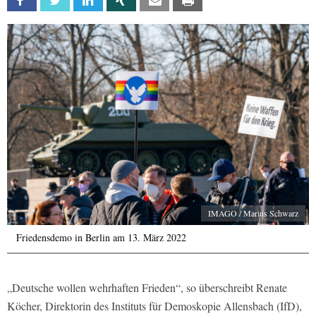
Facebook
Twitter
Linkedin
Xing
Email
Print
IMAGO / Marius Schwarz
Friedensdemo in Berlin am 13. März 2022
„Deutsche wollen wehrhaften Frieden“, so überschreibt Renate
Köcher, Direktorin des Instituts für Demoskopie Allensbach (IfD),