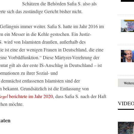
Schätzen die Behörden Safia S. also als
e sich das zuständige Gericht bisher nicht.
m Gefängnis immer weiter. Safia S. hatte im Jahr 2016 im
en ein Messer in die Kehle gestochen. Ein Justiz-
 S. wird von Islamisten draußen, außerhalb des
Sie ist eine der wenigen Frauen in Deutschland, die eine
t eine Vorbildfunktion.“ Diese Märtyrer-Verehrung der
tat gilt als der erste IS-Anschlag in Deutschland – ist
ormationen zu ihrer Sozial- und
demnächst entlassenen Islamisten sind der
Weiter
 bekannt. Grundsätzlich ist die Entlassung von
iegel
berichtete im Jahr 2020,
dass Safia S. nach der Haft
VIDE
achen möchte.
taten