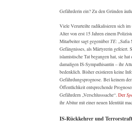
Gefährderin ein? Zu den Gründen äußert
Viele Verurteilte radikalisieren sich i
Alter von erst 15 Jahren einem Polizist
Mitarbeiter sagt gegenüber
TE
: „Safia
Gefängnisses, als Märtyrerin gefeiert. 
islamistische Tat begangen hat, sie ha
damaligen IS-Sympathisantin – ihr Atten
bedenklich. Bisher existieren keine Inf
Gefährdungsprognose. Bei keinem der 
Öffentlichkeit entsprechende Prognosen
Gefährdern „Verschlusssache“.
Der
Sp
ihr Abitur mit einer neuen Identität m
IS-Rückkehrer und Terrorstraf