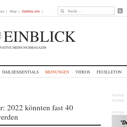
Suche nach:
ast
Shop
Einblick-Abo
DAILI|ES|SENTIALS
MEINUNGEN
VIDEOS
FEUILLETON
r: 2022 könnten fast 40
Anzeige
werden