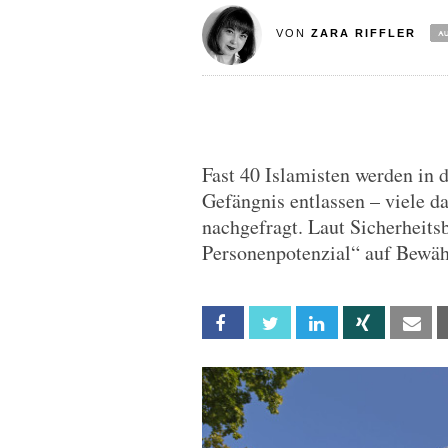
VON
ZARA RIFFLER
Fast 40 Islamisten werden in 
Gefängnis entlassen – viele 
nachgefragt. Laut Sicherheits
Personenpotenzial“ auf Bewä
Facebook
Twitter
Linkedin
Xing
Em