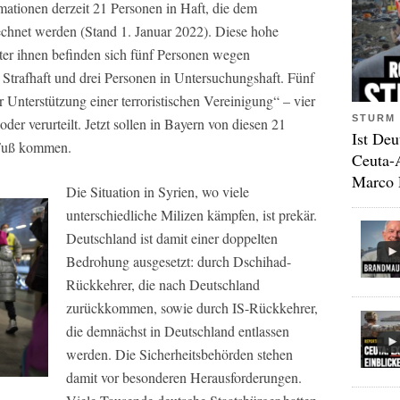
mationen derzeit 21 Personen in Haft, die dem
hnet werden (Stand 1. Januar 2022). Diese hohe
nter ihnen befinden sich fünf Personen wegen
n Strafhaft und drei Personen in Untersuchungshaft. Fünf
nterstützung einer terroristischen Vereinigung“ – vier
STURM 
er verurteilt. Jetzt sollen in Bayern von diesen 21
Ist Deu
n Fuß kommen.
Ceuta-
Marco 
Die Situation in Syrien, wo viele
unterschiedliche Milizen kämpfen, ist prekär.
Deutschland ist damit einer doppelten
Bedrohung ausgesetzt: durch Dschihad-
Rückkehrer, die nach Deutschland
zurückkommen, sowie durch IS-Rückkehrer,
die demnächst in Deutschland entlassen
werden. Die Sicherheitsbehörden stehen
damit vor besonderen Herausforderungen.