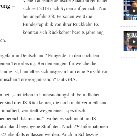
Viele Tausende deutsche Staatsbürger hatten
rung –
sich seit 2013 nach Syrien aufgemacht. Nur
bei ungefähr 350 Personen weiß die
Bundesrepublik von ihrer Rückkehr. Es
könnten sich Rückkehrer bereits jahrelang
ten.
orgefahr in Deutschland? Einige der in den nächsten
einen Terrorbezug: Bei denjenigen, für welche die
ndig ist, handelt es sich insgesamt um eine Anzahl von
lamischen Terrororganisation“ laut GBA.
n bei „sämtlichen in Untersuchungshaft befindlichen
r sind drei IS-Rückkehrer, die noch nicht verurteilt sind.
inhaftiert, verurteilt wegen einer „spezifisch
menbereich Islamismus“, wobei es sich nicht um IS-
utschland begangene Straftaten. Nach
TE
-Informationen
2022 ebenfalls entlassen werden. Auch in Schleswig-