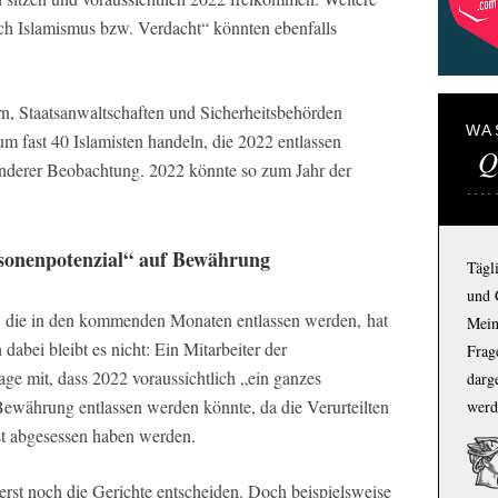
h Islamismus bzw. Verdacht“ könnten ebenfalls
n, Staatsanwaltschaften und Sicherheitsbehörden
WA
um fast 40 Islamisten handeln, die 2022 entlassen
Q
onderer Beobachtung. 2022 könnte so zum Jahr der
rsonenpotenzial“ auf Bewährung
Tägl
und 
en, die in den kommenden Monaten entlassen werden, hat
Mein
dabei bleibt es nicht: Ein Mitarbeiter der
Frage
ge mit, dass 2022 voraussichtlich „ein ganzes
darg
 Bewährung entlassen werden könnte, da die Verurteilten
werd
hst abgesessen haben werden.
erst noch die Gerichte entscheiden. Doch beispielsweise