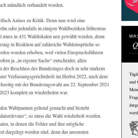
 auch mündlich verhandelt worden.
ielfach Anlass zu Kritik. Denn nun wird eine
n oder jedenfalls in einigen Wahlbezirken frühestens
ll muss in 431 Wahllokalen neu gewählt werden, denn
WA
Q
destag in Reaktion auf zahlreiche Wahleinsprüche so
rden wurden erhoben, weil vielen Einspruchsführern
fern ja „in eigener Sache“ entscheidet, allzu
eht der Beschluss des Bundestages doch in sehr starkem
Tägl
iner Verfassungsgerichtshofs im Herbst 2022, nach dem
und 
ichzeitig mit der Bundestagswahl am 22. September 2021
Mein
r 2023 komplett zu wiederholen war.
Frage
darg
rden Wahlpannen geltend gemacht und besteht
werd
datsrelevanz“, so muss die Wahl wiederholt werden.
alen, in denen die Fehler und ihre mögliche
ert dargelegt worden sind, denn das ansonsten