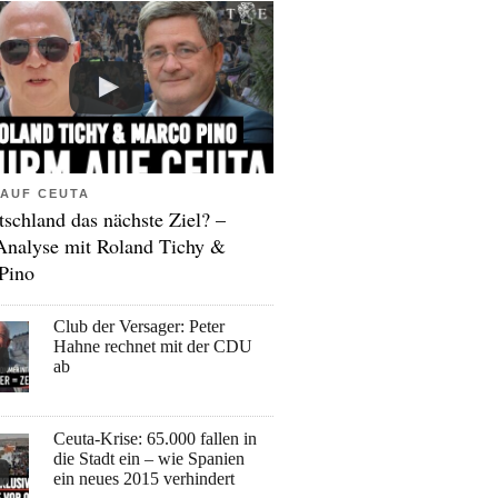
AUF CEUTA
tschland das nächste Ziel? –
Analyse mit Roland Tichy &
Pino
Club der Versager: Peter
Hahne rechnet mit der CDU
ab
Ceuta-Krise: 65.000 fallen in
die Stadt ein – wie Spanien
ein neues 2015 verhindert