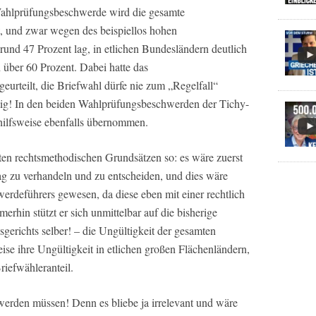
 Wahlprüfungsbeschwerde wird die gesamte
, und zwar wegen des beispiellos hohen
 rund 47 Prozent lag, in etlichen Bundesländern deutlich
 über 60 Prozent. Dabei hatte das
eurteilt, die Briefwahl dürfe nie zum „Regelfall“
tig! In den beiden Wahlprüfungsbeschwerden der Tichy-
hilfsweise ebenfalls übernommen.
ten rechtsmethodischen Grundsätzen so: es wäre zuerst
g zu verhandeln und zu entscheiden, und dies wäre
erdeführers gewesen, da diese eben mit einer rechtlich
rhin stützt er sich unmittelbar auf die bisherige
erichts selber! – die Ungültigkeit der gesamten
se ihre Ungültigkeit in etlichen großen Flächenländern,
riefwähleranteil.
 werden müssen! Denn es bliebe ja irrelevant und wäre