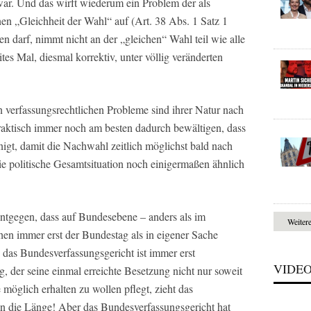
ar. Und das wirft wiederum ein Problem der als
en „Gleichheit der Wahl“ auf (Art. 38 Abs. 1 Satz 1
n darf, nimmt nicht an der „gleichen“ Wahl teil wie alle
es Mal, diesmal korrektiv, unter völlig veränderten
n verfassungsrechtlichen Probleme sind ihrer Natur nach
praktisch immer noch am besten dadurch bewältigen, dass
igt, damit die Nachwahl zeitlich möglichst bald nach
ie politische Gesamtsituation noch einigermaßen ähnlich
entgegen, dass auf Bundesebene – anders als im
Weiter
en immer erst der Bundestag als in eigener Sache
, das Bundesverfassungsgericht ist immer erst
VIDE
, der seine einmal erreichte Besetzung nicht nur soweit
 möglich erhalten zu wollen pflegt, zieht das
in die Länge! Aber das Bundesverfassungsgericht hat