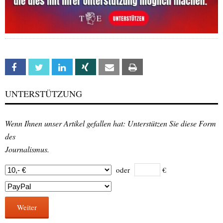
Facebook
Twitter
Linkedin
Xing
Email
Print
UNTERSTÜTZUNG
Wenn Ihnen unser Artikel gefallen hat: Unterstützen Sie diese Form
des
Journalismus.
oder
€
Weiter