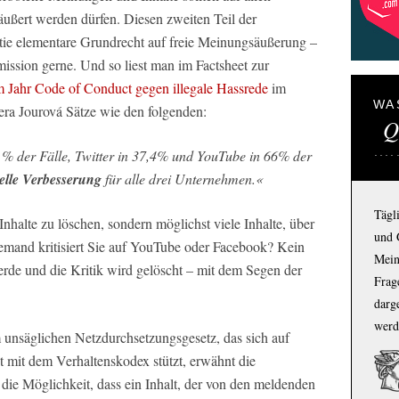
äußert werden dürfen. Diesen zweiten Teil der
ie elementare Grundrecht auf freie Meinungsäußerung –
ssion gerne. Und so liest man im Factsheet zur
m Jahr Code of Conduct gegen illegale Hassrede
im
WA
ra Jourová Sätze wie den folgenden:
Q
5 % der Fälle, Twitter in 37,4% und YouTube in 66% der
ielle Verbesserung
für alle drei Unternehmen.«
Tägl
 Inhalte zu löschen, sondern möglichst viele Inhalte, über
und 
Jemand kritisiert Sie auf YouTube oder Facebook? Kein
Mein
de und die Kritik wird gelöscht – mit dem Segen der
Frage
darg
werd
unsäglichen Netzdurchsetzungsgesetz, das sich auf
t mit dem Verhaltenskodex stützt, erwähnt die
die Möglichkeit, dass ein Inhalt, der von den meldenden