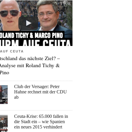
AUF CEUTA
tschland das nächste Ziel? –
Analyse mit Roland Tichy &
Pino
Club der Versager: Peter
Hahne rechnet mit der CDU
ab
Ceuta-Krise: 65.000 fallen in
die Stadt ein – wie Spanien
ein neues 2015 verhindert