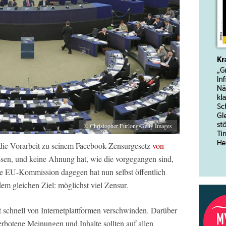
© Christopher Furlong/Getty Images
 die Vorarbeit zu seinem Facebook-Zensurgesetz
von
sen, und keine Ahnung hat, wie die vorgegangen sind,
ie EU-Kommission dagegen hat nun selbst öffentlich
dem gleichen Ziel: möglichst viel Zensur.
t schnell von Internetplattformen verschwinden. Darüber
erbotene Meinungen und Inhalte sollten auf allen