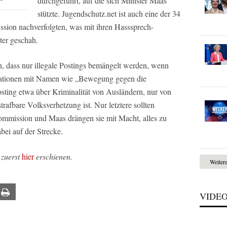
durchgeführt, auf die sich Minister Maas
stützte. Jugendschutz.net ist auch eine der 34
sion nachverfolgten, was mit ihren Hasssprech-
er geschah.
n, dass nur illegale Postings bemängelt werden, wenn
sationen mit Namen wie „Bewegung gegen die
osting etwa über Kriminalität von Ausländern, nur von
trafbare Volksverhetzung ist. Nur letztere sollten
mmission und Maas drängen sie mit Macht, alles zu
bei auf der Strecke.
 zuerst
hier
erschienen.
Weiter
ail
Print
VIDE