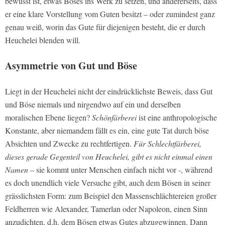
bewusst ist, etwas Böses ins Werk zu setzen, und andererseits, dass
er eine klare Vorstellung vom Guten besitzt – oder zumindest ganz
genau weiß, worin das Gute für diejenigen besteht, die er durch
Heuchelei blenden will.
Asymmetrie von Gut und Böse
Liegt in der Heuchelei nicht der eindrücklichste Beweis, dass Gut
und Böse niemals und nirgendwo auf ein und derselben
moralischen Ebene liegen?
Schönfärberei
ist eine anthropologische
Konstante, aber niemandem fällt es ein, eine gute Tat durch böse
Absichten und Zwecke zu rechtfertigen.
Für Schlechtfärberei,
dieses gerade Gegenteil von Heuchelei, gibt es nicht einmal einen
Namen
– sie kommt unter Menschen einfach nicht vor -, während
es doch unendlich viele Versuche gibt, auch dem Bösen in seiner
grässlichsten Form: zum Beispiel den Massenschlächtereien großer
Feldherren wie Alexander, Tamerlan oder Napoleon, einen Sinn
anzudichten, d.h. dem Bösen etwas Gutes abzugewinnen. Dann