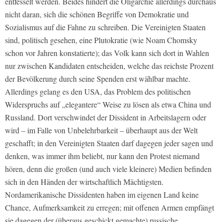
entfesselt werden. Beides hindert die Oligarchie allerdings durchaus
nicht daran, sich die schönen Begriffe von Demokratie und
Sozialismus auf die Fahne zu schreiben. Die Vereinigten Staaten
sind, politisch gesehen, eine Plutokratie (wie Noam Chomsky
schon vor Jahren konstatierte); das Volk kann sich dort in Wahlen
nur zwischen Kandidaten entscheiden, welche das reichste Prozent
der Bevölkerung durch seine Spenden erst wählbar machte.
Allerdings gelang es den USA, das Problem des politischen
Widerspruchs auf „elegantere“ Weise zu lösen als etwa China und
Russland. Dort verschwindet der Dissident in Arbeitslagern oder
wird – im Falle von Unbelehrbarkeit – überhaupt aus der Welt
geschafft; in den Vereinigten Staaten darf dagegen jeder sagen und
denken, was immer ihm beliebt, nur kann den Protest niemand
hören, denn die großen (und auch viele kleinere) Medien befinden
sich in den Händen der wirtschaftlich Mächtigsten.
Nordamerikanische Dissidenten haben im eigenen Land keine
Chance, Aufmerksamkeit zu erregen; mit offenen Armen empfängt
sie dagegen der (überaus geschickt gemachte) russische