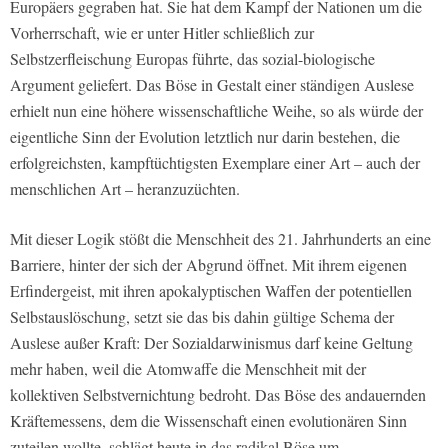
Europäers gegraben hat. Sie hat dem Kampf der Nationen um die
Vorherrschaft, wie er unter Hitler schließlich zur
Selbstzerfleischung Europas führte, das sozial-biologische
Argument geliefert. Das Böse in Gestalt einer ständigen Auslese
erhielt nun eine höhere wissenschaftliche Weihe, so als würde der
eigentliche Sinn der Evolution letztlich nur darin bestehen, die
erfolgreichsten, kampftüchtigsten Exemplare einer Art – auch der
menschlichen Art – heranzuzüchten.
Mit dieser Logik stößt die Menschheit des 21. Jahrhunderts an eine
Barriere, hinter der sich der Abgrund öffnet. Mit ihrem eigenen
Erfindergeist, mit ihren apokalyptischen Waffen der potentiellen
Selbstauslöschung, setzt sie das bis dahin gültige Schema der
Auslese außer Kraft: Der Sozialdarwinismus
darf
keine Geltung
mehr haben, weil die Atomwaffe die Menschheit mit der
kollektiven Selbstvernichtung bedroht. Das Böse des andauernden
Kräftemessens, dem die Wissenschaft einen evolutionären Sinn
zuteilen wollte, schlägt heute in das radikal Böse um.