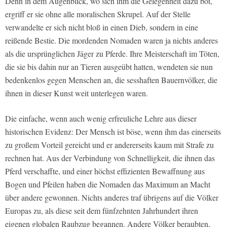
Denn in dem Augenblick, wo sich ihm die Gelegenheit dazu bot,
ergriff er sie ohne alle moralischen Skrupel. Auf der Stelle
verwandelte er sich nicht bloß in einen Dieb, sondern in eine
reißende Bestie. Die mordenden Nomaden waren ja nichts anderes
als die ursprünglichen Jäger zu Pferde. Ihre Meisterschaft im Töten,
die sie bis dahin nur an Tieren ausgeübt hatten, wendeten sie nun
bedenkenlos gegen Menschen an, die sesshaften Bauernvölker, die
ihnen in dieser Kunst weit unterlegen waren.
Die einfache, wenn auch wenig erfreuliche Lehre aus dieser
historischen Evidenz: Der Mensch ist böse, wenn ihm das einerseits
zu großem Vorteil gereicht und er andererseits kaum mit Strafe zu
rechnen hat. Aus der Verbindung von Schnelligkeit, die ihnen das
Pferd verschaffte, und einer höchst effizienten Bewaffnung aus
Bogen und Pfeilen haben die Nomaden das Maximum an Macht
über andere gewonnen. Nichts anderes traf übrigens auf die Völker
Europas zu, als diese seit dem fünfzehnten Jahrhundert ihren
eigenen globalen Raubzug begannen. Andere Völker beraubten,