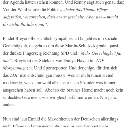
der Agenda hätten stehen können. Und Ronny sagt auch genau das:
Vor der Wahl würde die Politik
„wieder das Thema Pflege
aufgreifen, versprechen, dass etwas geschehe. Aber nee – macht
Ihr nicht. Ihr labert nur“.
Findet Breyer offensichtlich sympathisch. Da geht es um soziale
Gerechtigkeit, da geht es um diese Martin-Schulz-Agenda, quasi
der direkte Fingerzeig Richtung SPD und
„Mehr Gerechtigkeit für
alle“
. Breyer ist der Sidekick von Dunya Hayali im
ZDF
Morgenmagazin
. Und Sportreporter. Und derjenige, für den sich
das
ZDF
mal entschuldigen musste, weil er im braunen Hemd
moderierte, was dann wohl allzu sehr nach SA oder was immer
ausgesehen haben soll. Aber so ein braunes Hemd macht noch kein
schlechtes Gewissen, wie wir gleich erfahren werden. Nur ganz
anders.
Nun sind laut Emnid die Masterthemen der Deutschen allerdings
nicht Pflege und preiswerter Wohnraum, sondern viel mehr