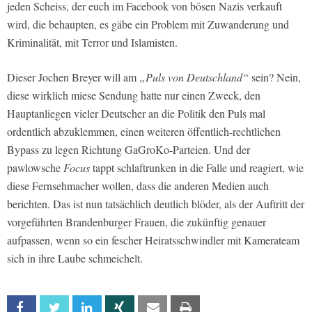
jeden Scheiss, der euch im Facebook von bösen Nazis verkauft
wird, die behaupten, es gäbe ein Problem mit Zuwanderung und
Kriminalität, mit Terror und Islamisten.
Dieser Jochen Breyer will am
„Puls von Deutschland“
sein? Nein,
diese wirklich miese Sendung hatte nur einen Zweck, den
Hauptanliegen vieler Deutscher an die Politik den Puls mal
ordentlich abzuklemmen, einen weiteren öffentlich-rechtlichen
Bypass zu legen Richtung GaGroKo-Parteien. Und der
pawlowsche
Focus
tappt schlaftrunken in die Falle und reagiert, wie
diese Fernsehmacher wollen, dass die anderen Medien auch
berichten. Das ist nun tatsächlich deutlich blöder, als der Auftritt der
vorgeführten Brandenburger Frauen, die zukünftig genauer
aufpassen, wenn so ein fescher Heiratsschwindler mit Kamerateam
sich in ihre Laube schmeichelt.
Facebook
Twitter
Linkedin
Xing
Email
Print