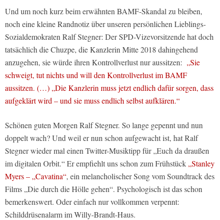
Und um noch kurz beim erwähnten BAMF-Skandal zu bleiben,
noch eine kleine Randnotiz über unseren persönlichen Lieblings-
Sozialdemokraten Ralf Stegner: Der SPD-Vizevorsitzende hat doch
tatsächlich die Chuzpe, die Kanzlerin Mitte 2018 dahingehend
anzugehen, sie würde ihren Kontrollverlust nur aussitzen:
„Sie
schweigt, tut nichts und will den Kontrollverlust im BAMF
aussitzen. (…) „Die Kanzlerin muss jetzt endlich dafür sorgen, dass
aufgeklärt wird – und sie muss endlich selbst aufklären.“
Schönen guten Morgen Ralf Stegner. So lange gepennt und nun
doppelt wach? Und weil er nun schon aufgewacht ist, hat Ralf
Stegner wieder mal einen Twitter-Musiktipp für „Euch da draußen
im digitalen Orbit.“ Er empfiehlt uns schon zum Frühstück
„Stanley
Myers – „Cavatina“
, ein melancholischer Song vom Soundtrack des
Films „Die durch die Hölle gehen“. Psychologisch ist das schon
bemerkenswert. Oder einfach nur vollkommen verpennt:
Schilddrüsenalarm im Willy-Brandt-Haus.