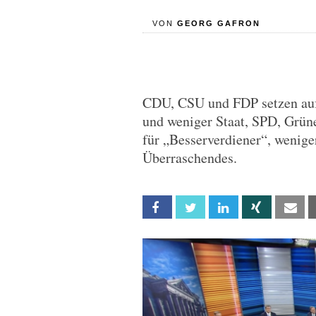
VON
GEORG GAFRON
CDU, CSU und FDP setzen auf
und weniger Staat, SPD, Grün
für „Besserverdiener“, wenige
Überraschendes.
Facebook
Twitter
Linkedin
Xing
Em