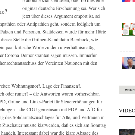
Nationalsozialisten seien, oder ob dies eine
originär deutsche Erscheinung sei. Wer sich
ie?
jetzt über dieses Argument empört ist, sei
pathien oder Antipathien geht, sondern lediglich um
Fakten und Personen. Stattdessen wurde für mehr Härte
an dieser Stelle die Grünen-Kandidatin Baerbock, wie
ein paar kritische Worte zu dem unverhältnismäßig-
über Corona-Demonstranten sagen müssen. Immerhin
chenrechtsausschuss der Vereinten Nationen mit den
weiter: Wohnungsnot?, Lage der Finanzen?,
Weiter
och oder runter? – die Antworten waren vorhersehbar,
SPD, Grüne und Links-Partei für Steuererhöhungen für
egelungen – die CDU gemeinsam mit FDP und AfD für
VIDE
 des Solidaritätszuschlages für Alle, und Vertrauen in
m Zuschauer musste klarwerden, daß es sich am Sonntag
handelt. Interessant dabei war die klare Absage des