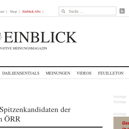
Suche nach:
ast
Shop
Einblick-Abo
DAILI|ES|SENTIALS
MEINUNGEN
VIDEOS
FEUILLETON
Spitzenkandidaten der
Anzeige
im ÖRR