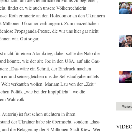
raucht, um die Gefährlichkeit Putins zu begreifen,
cht, findet er, wie auch unsere Völkerrechtlerin
sse: Roth erinnerte an den Holodomor an den Ukrainern
ß Millionen Ukrainer verhungern). Zum neuzeitlichen
denlose Propaganda-Presse, die wir uns hier gar nicht
önnen wir. Gut sogar.
 nicht für einen Atomkrieg, daher sollte die Nato die
and könnte, wie der alte Joe in den USA, auf alle Gas-
hten: „Das wäre ein Schritt, der Eindruck machen
 er und seinesgleichen uns die Selbstaufgabe mittels
e Welt verkaufen wollen. Mariam Lau von der „Zeit“
chen Politik „wie bei der Impfpflicht“, wo die
dem Wahlvolk.
Weiter
Autorin) ist fast schon nüchtern in ihren
stand der Ukrainer habe sie überrascht, sondern „dass
VIDE
eg und die Belagerung der 3-Millionen-Stadt Kiew. Wer