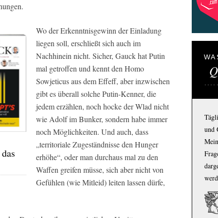
hnungen.
Wo der Erkenntnisgewinn der Einladung
liegen soll, erschließt sich auch im
Nachhinein nicht. Sicher, Gauck hat Putin
WA
Q
mal getroffen und kennt den Homo
Sowjeticus aus dem Effeff, aber inzwischen
gibt es überall solche Putin-Kenner, die
jedem erzählen, noch hocke der Wlad nicht
Tägl
wie Adolf im Bunker, sondern habe immer
und 
noch Möglichkeiten. Und auch, dass
Mein
„territoriale Zugeständnisse den Hunger
 das
Frage
erhöhe“, oder man durchaus mal zu den
darg
Waffen greifen müsse, sich aber nicht von
werd
Gefühlen (wie Mitleid) leiten lassen dürfe,