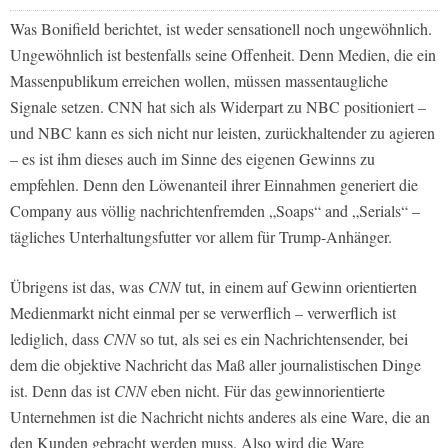
Was Bonifield berichtet, ist weder sensationell noch ungewöhnlich.
Ungewöhnlich ist bestenfalls seine Offenheit. Denn Medien, die ein
Massenpublikum erreichen wollen, müssen massentaugliche
Signale setzen.
CNN
hat sich als Widerpart zu
NBC
positioniert –
und
NBC
kann es sich nicht nur leisten, zurückhaltender zu agieren
– es ist ihm dieses auch im Sinne des eigenen Gewinns zu
empfehlen. Denn den Löwenanteil ihrer Einnahmen generiert die
Company aus völlig nachrichtenfremden „Soaps“ and „Serials“ –
tägliches Unterhaltungsfutter vor allem für Trump-Anhänger.
Übrigens ist das, was
CNN
tut, in einem auf Gewinn orientierten
Medienmarkt nicht einmal per se verwerflich – verwerflich ist
lediglich, dass
CNN
so tut, als sei es ein Nachrichtensender, bei
dem die objektive Nachricht das Maß aller journalistischen Dinge
ist. Denn das ist
CNN
eben nicht. Für das gewinnorientierte
Unternehmen ist die Nachricht nichts anderes als eine Ware, die an
den Kunden gebracht werden muss. Also wird die Ware