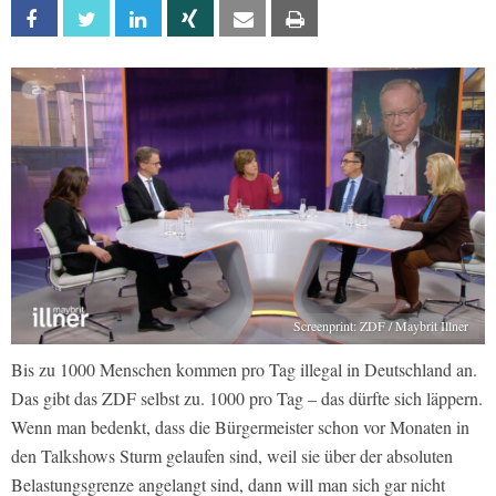
Facebook
Twitter
Linkedin
Xing
Email
Print
Screenprint: ZDF / Maybrit Illner
Bis zu 1000 Menschen kommen pro Tag illegal in Deutschland an.
Das gibt das ZDF selbst zu. 1000 pro Tag – das dürfte sich läppern.
Wenn man bedenkt, dass die Bürgermeister schon vor Monaten in
den Talkshows Sturm gelaufen sind, weil sie über der absoluten
Belastungsgrenze angelangt sind, dann will man sich gar nicht