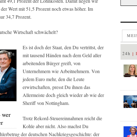
samt 49,1 Prozent der Lohnkosten. Damit liegen wir
st der Wert mit 51,5 Prozent noch etwas höher. Im
ur 34,7 Prozent.
utsche Wirtschaft schwächelt?
MEI
Es ist doch der Staat, den Du vertrittst, der
24h
mit tausend Händen nach dem Geld aller
arbeitenden Bürger greift, von
Unternehmern wie Arbeitnehmern. Von
jedem Euro mehr, den die Leute
erwirtschaften, presst Du ihnen das
Allermeiste doch gleich wieder ab wie der
Sheriff von Nottingham.
– wer
Trotz Rekord-Steuereinnahmen reicht die
er
Kohle aber nicht. Also machst Du
ählerbetrug der deutschen Nachkriegsgeschichte: der