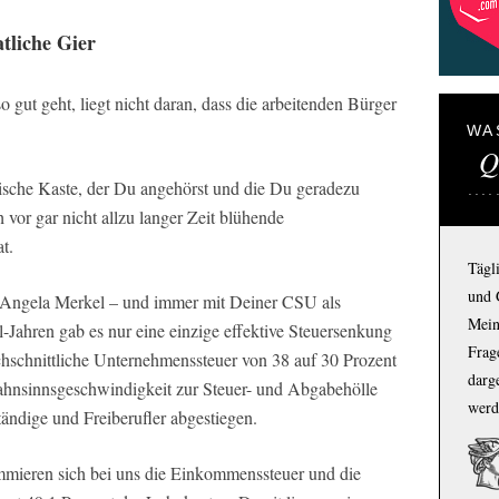
tliche Gier
 gut geht, liegt nicht daran, dass die arbeitenden Bürger
WA
Q
litische Kaste, der Du angehörst und die Du geradezu
h vor gar nicht allzu langer Zeit blühende
t.
Tägl
und 
Angela Merkel – und immer mit Deiner CSU als
Mein
l-Jahren gab es nur eine einzige effektive Steuersenkung
Frage
hschnittliche Unternehmenssteuer von 38 auf 30 Prozent
darg
ahnsinnsgeschwindigkeit zur Steuer- und Abgabehölle
werd
tändige und Freiberufler abgestiegen.
mieren sich bei uns die Einkommenssteuer und die