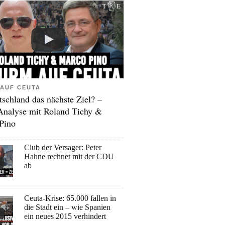
AUF CEUTA
tschland das nächste Ziel? –
Analyse mit Roland Tichy &
Pino
Club der Versager: Peter
Hahne rechnet mit der CDU
ab
Ceuta-Krise: 65.000 fallen in
die Stadt ein – wie Spanien
ein neues 2015 verhindert