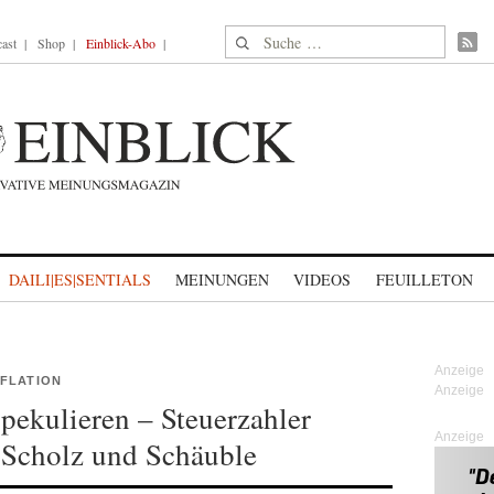
Suche nach:
ast
Shop
Einblick-Abo
DAILI|ES|SENTIALS
MEINUNGEN
VIDEOS
FEUILLETON
NFLATION
pekulieren – Steuerzahler
Anzeige
 Scholz und Schäuble