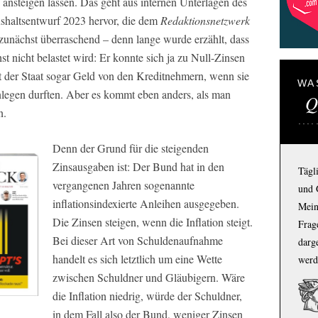
 ansteigen lassen. Das geht aus internen Unterlagen des
shaltsentwurf 2023 hervor, die dem
Redaktionsnetzwerk
 zunächst überraschend – denn lange wurde erzählt, dass
t nicht belastet wird: Er konnte sich ja zu Null-Zinsen
lt der Staat sogar Geld von den Kreditnehmern, wenn sie
WA
nlegen durften. Aber es kommt eben anders, als man
Q
n.
Denn der Grund für die steigenden
Zinsausgaben ist: Der Bund hat in den
Tägl
vergangenen Jahren sogenannte
und 
inflationsindexierte Anleihen ausgegeben.
Mein
Die Zinsen steigen, wenn die Inflation steigt.
Frage
Bei dieser Art von Schuldenaufnahme
darg
handelt es sich letztlich um eine Wette
werd
zwischen Schuldner und Gläubigern. Wäre
die Inflation niedrig, würde der Schuldner,
in dem Fall also der Bund, weniger Zinsen