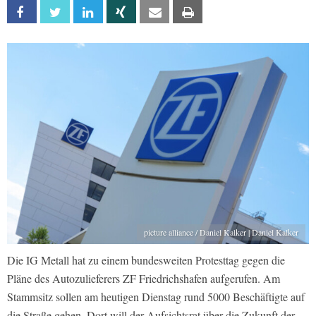
Facebook
Twitter
Linkedin
Xing
Email
Print
picture alliance / Daniel Kalker | Daniel Kalker
Die IG Metall hat zu einem bundesweiten Protesttag gegen die
Pläne des Autozulieferers ZF Friedrichshafen aufgerufen. Am
Stammsitz sollen am heutigen Dienstag rund 5000 Beschäftigte auf
die Straße gehen. Dort will der Aufsichtsrat über die Zukunft der