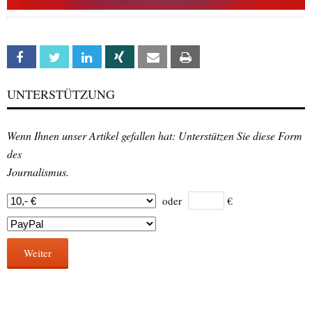
Facebook
Twitter
Linkedin
Xing
Email
Print
UNTERSTÜTZUNG
Wenn Ihnen unser Artikel gefallen hat: Unterstützen Sie diese Form
des
Journalismus.
oder
€
Weiter