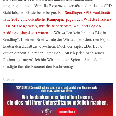
beigetragen, einem Wirt die Existenz zu zerstören, der die aus SPD-
Sicht falschen Gäste beherbergte.
Ein Sendlinger SPD-Funktionär
hatte 2017 eine öffentliche Kampagne gegen den Wirt der Pizzeria
Casa Mia losgetreten, wie die tz berichtete, weil dort Pegida-
Anhänger eingekehrt waren
– „Wir wollen kein braunes Bier in
Sendling“. In einem Brief wurde der Wirt aufgefordert, den Pegida-
Leuten den Zutritt zu verwehren. Doch der sagte: „Die Leute
kamen einzeln. Sie reden unter sich. Soll ich jeden nach seiner
Gesinnung fragen? Ich bin Wirt und kein Spion!“ Schließlich
kündigte ihm die Brauerei den Pachtvertrag.
Anzeige