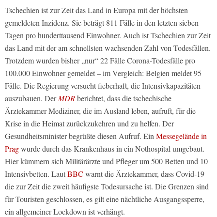
Tschechien ist zur Zeit das Land in Europa mit der höchsten
gemeldeten Inzidenz. Sie beträgt 811 Fälle in den letzten sieben
Tagen pro hunderttausend Einwohner. Auch ist Tschechien zur Zeit
das Land mit der am schnellsten wachsenden Zahl von Todesfällen.
Trotzdem wurden bisher „nur“ 22 Fälle Corona-Todesfälle pro
100.000 Einwohner gemeldet – im Vergleich: Belgien meldet 95
Fälle. Die Regierung versucht fieberhaft, die Intensivkapazitäten
auszubauen. Der
MDR
berichtet, dass die tschechische
Ärztekammer Mediziner, die im Ausland leben, aufruft, für die
Krise in die Heimat zurückzukehren und zu helfen. Der
Gesundheitsminister begrüßte diesen Aufruf. Ein
Messegelände in
Prag
wurde durch das Krankenhaus in ein Nothospital umgebaut.
Hier kümmern sich Militärärzte und Pfleger um 500 Betten und 10
Intensivbetten. Laut
BBC
warnt die Ärztekammer, dass Covid-19
die zur Zeit die zweit häufigste Todesursache ist. Die Grenzen sind
für Touristen geschlossen, es gilt eine nächtliche Ausgangssperre,
ein allgemeiner Lockdown ist verhängt.