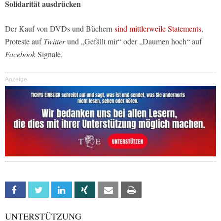
Solidarität ausdrücken
Der Kauf von DVDs und Büchern
sind mittlerweile Statements
,
Proteste auf
Twitter
und „Gefällt mir“ oder „Daumen hoch“ auf
Facebook
Signale.
Anzeige
Facebook
Twitter
Linkedin
Xing
Email
Print
UNTERSTÜTZUNG