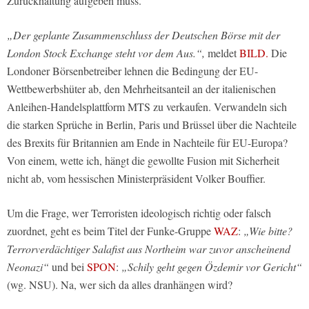
Zurückhaltung aufgeben muss.
„Der geplante Zusammenschluss der Deutschen Börse mit der
London Stock Exchange steht vor dem Aus.“,
meldet
BILD.
Die
Londoner Börsenbetreiber lehnen die Bedingung der EU-
Wettbewerbshüter ab, den Mehrheitsanteil an der italienischen
Anleihen-Handelsplattform MTS zu verkaufen. Verwandeln sich
die starken Sprüche in Berlin, Paris und Brüssel über die Nachteile
des Brexits für Britannien am Ende in Nachteile für EU-Europa?
Von einem, wette ich, hängt die gewollte Fusion mit Sicherheit
nicht ab, vom hessischen Ministerpräsident Volker Bouffier.
Um die Frage, wer Terroristen ideologisch richtig oder falsch
zuordnet, geht es beim Titel der Funke-Gruppe
WAZ
:
„Wie bitte?
Terrorverdächtiger Salafist aus Northeim war zuvor anscheinend
Neonazi“
und bei
SPON
:
„Schily geht gegen Özdemir vor Gericht“
(wg. NSU). Na, wer sich da alles dranhängen wird?