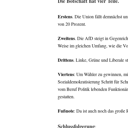
Die Botschaft hat vier Teile.
Erstens
. Die Union fällt demnächst un
von 20 Prozent.
Zweitens
. Die AfD steigt in Gegenric
Weise im gleichen Umfang, wie die Vol
Drittens
. Linke, Grüne und Liberale s
Viertens
: Um Wähler zu gewinnen, mü
Sozialdemokratisierung Schritt für Sch
vom Beruf Politik lebenden Funktionäre
gestatten.
Fußnote
: Da ist auch noch das große 
Schlussfolgerung
: