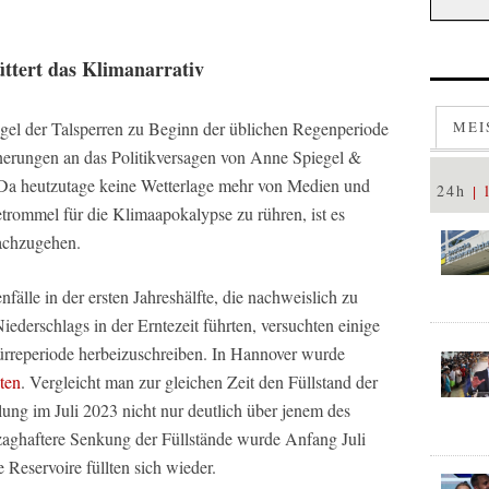
.
ttert das Klimanarrativ
egel der Talsperren zu Beginn der üblichen Regenperiode
MEI
erungen an das Politikversagen von Anne Spiegel &
 Da heutzutage keine Wetterlage mehr von Medien und
24h
trommel für die Klimaapokalypse zu rühren, ist es
nachzugehen.
fälle in der ersten Jahreshälfte, die nachweislich zu
ederschlags in der Erntezeit führten, versuchten einige
ürreperiode herbeizuschreiben. In Hannover wurde
ten
. Vergleicht man zur gleichen Zeit den Füllstand der
lung im Juli 2023 nicht nur deutlich über jenem des
 zaghaftere Senkung der Füllstände wurde Anfang Juli
 Reservoire füllten sich wieder.