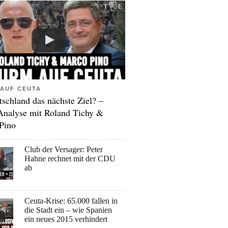
AUF CEUTA
tschland das nächste Ziel? –
Analyse mit Roland Tichy &
Pino
Club der Versager: Peter
Hahne rechnet mit der CDU
ab
Ceuta-Krise: 65.000 fallen in
die Stadt ein – wie Spanien
ein neues 2015 verhindert