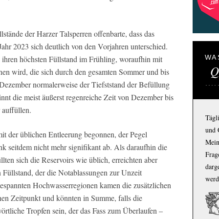
stände der Harzer Talsperren offenbarte, dass das
hr 2023 sich deutlich von den Vorjahren unterschied.
WA
 ihren höchsten Füllstand im Frühling, woraufhin mit
Q
nen wird, die sich durch den gesamten Sommer und bis
 Dezember normalerweise der Tiefststand der Befüllung
innt die meist äußerst regenreiche Zeit von Dezember bis
 auffüllen.
Tägl
und 
it der üblichen Entleerung begonnen, der Pegel
Mein
 seitdem nicht mehr signifikant ab. Als daraufhin die
Frage
en sich die Reservoirs wie üblich, erreichten aber
darg
n Füllstand, der die Notablassungen zur Unzeit
werd
gespannten Hochwasserregionen kamen die zusätzlichen
en Zeitpunkt und könnten in Summe, falls die
wörtliche Tropfen sein, der das Fass zum Überlaufen –