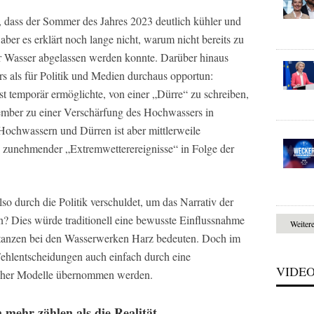
k, dass der Sommer des Jahres 2023 deutlich kühler und
aber es erklärt noch lange nicht, warum nicht bereits zu
r Wasser abgelassen werden konnte. Darüber hinaus
s als für Politik und Medien durchaus opportun:
 temporär ermöglichte, von einer „Dürre“ zu schreiben,
ber zu einer Verschärfung des Hochwassers in
Hochwassern und Dürren ist aber mittlerweile
v zunehmender „Extremwetterereignisse“ in Folge der
so durch die Politik verschuldet, um das Narrativ der
? Dies würde traditionell eine bewusste Einflussnahme
Weiter
Instanzen bei den Wasserwerken Harz bedeuten. Doch im
ehlentscheidungen auch einfach durch eine
VIDE
cher Modelle übernommen werden.
mehr zählen als die Realität