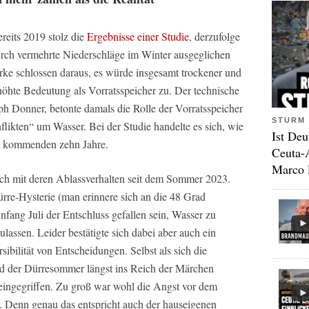
reits 2019 stolz die
Ergebnisse einer Studie
, derzufolge
rch vermehrte Niederschläge im Winter ausgeglichen
e schlossen daraus, es würde insgesamt trockener und
öhte Bedeutung als Vorratsspeicher zu. Der technische
ph Donner, betonte damals die Rolle der Vorratsspeicher
STURM 
ikten“ um Wasser. Bei der Studie handelte es sich, wie
Ist Deu
ie kommenden zehn Jahre.
Ceuta-
Marco 
ich mit deren Ablassverhalten seit dem Sommer 2023.
ürre-Hysterie (man erinnere sich an die 48 Grad
fang Juli der Entschluss gefallen sein, Wasser zu
ulassen. Leider bestätigte sich dabei aber auch ein
sibilität von Entscheidungen. Selbst als sich die
nd der Dürresommer längst ins Reich der Märchen
 eingegriffen. Zu groß war wohl die Angst vor dem
. Denn genau das entspricht auch der hauseigenen