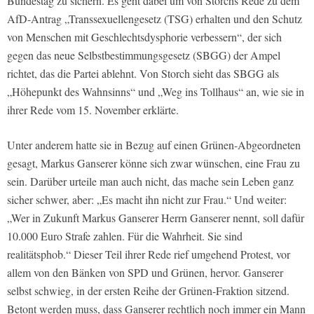
Bundestag zu sichern. Es geht dabei um von Storchs Rede zu dem
AfD-Antrag „Transsexuellengesetz (TSG) erhalten und den Schutz
von Menschen mit Geschlechtsdysphorie verbessern“, der sich
gegen das neue Selbstbestimmungsgesetz (SBGG) der Ampel
richtet, das die Partei ablehnt. Von Storch sieht das SBGG als
„Höhepunkt des Wahnsinns“ und „Weg ins Tollhaus“ an, wie sie in
ihrer Rede vom 15. November erklärte.
Unter anderem hatte sie in Bezug auf einen Grünen-Abgeordneten
gesagt, Markus Ganserer könne sich zwar wünschen, eine Frau zu
sein. Darüber urteile man auch nicht, das mache sein Leben ganz
sicher schwer, aber: „Es macht ihn nicht zur Frau.“ Und weiter:
„Wer in Zukunft Markus Ganserer Herrn Ganserer nennt, soll dafür
10.000 Euro Strafe zahlen. Für die Wahrheit. Sie sind
realitätsphob.“ Dieser Teil ihrer Rede rief umgehend Protest, vor
allem von den Bänken von SPD und Grünen, hervor. Ganserer
selbst schwieg, in der ersten Reihe der Grünen-Fraktion sitzend.
Betont werden muss, dass Ganserer rechtlich noch immer ein Mann