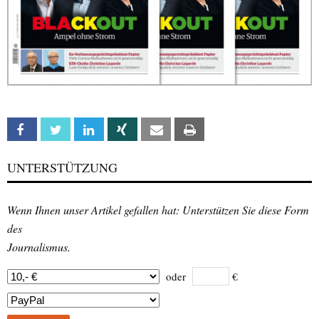
Facebook
Twitter
Linkedin
Xing
Email
Print
UNTERSTÜTZUNG
Wenn Ihnen unser Artikel gefallen hat: Unterstützen Sie diese Form
des
Journalismus.
oder
€