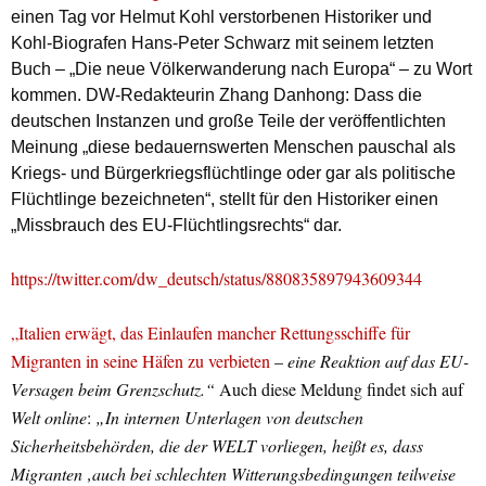
einen Tag vor Helmut Kohl verstorbenen Historiker und
Kohl-Biografen Hans-Peter Schwarz mit seinem letzten
Buch –
„Die neue Völkerwanderung nach Europa“
– zu Wort
kommen.
DW
-Redakteurin Zhang Danhong: Dass die
deutschen Instanzen und große Teile der veröffentlichten
Meinung
„diese bedauernswerten Menschen pauschal als
Kriegs- und Bürgerkriegsflüchtlinge oder gar als politische
Flüchtlinge bezeichneten“
, stellt für den Historiker einen
„Missbrauch des EU-Flüchtlingsrechts“
dar.
https://twitter.com/dw_deutsch/status/880835897943609344
„Italien erwägt, das Einlaufen mancher Rettungsschiffe für
Migranten in seine Häfen zu verbieten
–
eine Reaktion auf das EU-
Versagen beim Grenzschutz.“
Auch diese Meldung findet sich auf
Welt online
:
„In internen Unterlagen von deutschen
Sicherheitsbehörden, die der WELT vorliegen, heißt es, dass
Migranten ‚auch bei schlechten Witterungsbedingungen teilweise