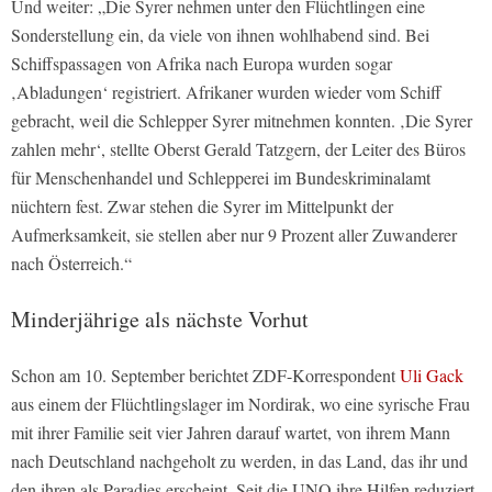
Und weiter: „Die Syrer nehmen unter den Flüchtlingen eine
Sonderstellung ein, da viele von ihnen wohlhabend sind. Bei
Schiffspassagen von Afrika nach Europa wurden sogar
‚Abladungen‘ registriert. Afrikaner wurden wieder vom Schiff
gebracht, weil die Schlepper Syrer mitnehmen konnten. ‚Die Syrer
zahlen mehr‘, stellte Oberst Gerald Tatzgern, der Leiter des Büros
für Menschenhandel und Schlepperei im Bundeskriminalamt
nüchtern fest. Zwar stehen die Syrer im Mittelpunkt der
Aufmerksamkeit, sie stellen aber nur 9 Prozent aller Zuwanderer
nach Österreich.“
Minderjährige als nächste Vorhut
Schon am 10. September berichtet ZDF-Korrespondent
Uli Gack
aus einem der Flüchtlingslager im Nordirak, wo eine syrische Frau
mit ihrer Familie seit vier Jahren darauf wartet, von ihrem Mann
nach Deutschland nachgeholt zu werden, in das Land, das ihr und
den ihren als Paradies erscheint. Seit die UNO ihre Hilfen reduziert,